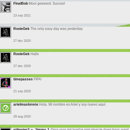
FinalBob
Mooi geweest. Succes!
23 sep 2021
RooieGek
The only easy day was yesterday
27 dec 2020
RooieGek
Hallo
27 dec 2020
timepasses
FIFA!
21 sep 2020
arielmaslorens
Hola. Mi nombre es Ariel y soy nuevo aquí.
28 aug 2020
stilwater2
►
Jimmy J.
Ooja voor mij hoef je niet stoer te doen hoor, want