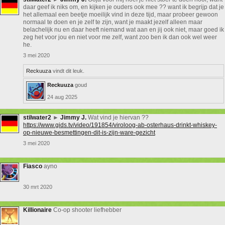
daar geef ik niks om, en kijken je ouders ook mee ?? want ik begrijp dat je
het allemaal een beetje moeilijk vind in deze tijd, maar probeer gewoon
normaal te doen en je zelf te zijn, want je maakt jezelf alleen maar
belachelijk nu en daar heeft niemand wat aan en jij ook niet, maar goed ik
zeg het voor jou en niet voor me zelf, want zoo ben ik dan ook wel weer
he.
3 mei 2020
Reckuuza
vindt dit leuk.
Reckuuza
goud
24 aug 2025
stilwater2
►
Jimmy J.
Wat vind je hiervan ??
https://www.gids.tv/video/191854/viroloog-ab-osterhaus-drinkt-whiskey-
op-nieuwe-besmettingen-dit-is-zijn-ware-gezicht
3 mei 2020
Fiasco
ayno
30 mrt 2020
Killionaire
Co-op shooter liefhebber