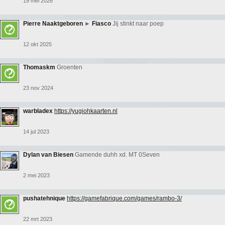
19 mei 2026
Pierre Naaktgeboren
►
Fiasco
Jij stinkt naar poep
12 okt 2025
Thomaskm
Groenten
23 nov 2024
warbladex
https://yugiohkaarten.nl
14 jul 2023
Dylan van Biesen
Gamende duhh xd. MT 0Seven
2 mei 2023
pushatehnique
https://gamefabrique.com/games/rambo-3/
22 mrt 2023