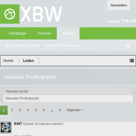
Aanmelden
Frontpage
Forums
Leden
Recente Activiteit
Nieuwe Profielposts
...
Z
oe
ke
Home
Leden
n
Nieuwe Profielposts
Nieuwe posts
Nieuwe Profielposts
2
3
4
5
6
8
Volgende >
1
→
RW7
Gamer in hart en nieren!