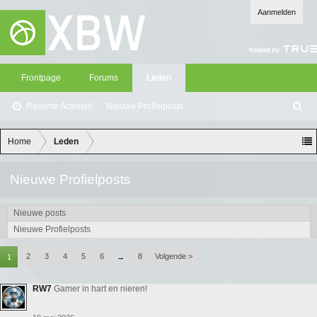
Aanmelden
Frontpage
Forums
Leden
Recente Activiteit
Nieuwe Profielposts
...
Z
oe
ke
Home
Leden
n
Nieuwe Profielposts
Nieuwe posts
Nieuwe Profielposts
2
3
4
5
6
8
Volgende >
1
→
RW7
Gamer in hart en nieren!