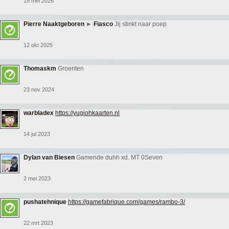
19 mei 2026
Pierre Naaktgeboren
►
Fiasco
Jij stinkt naar poep
12 okt 2025
Thomaskm
Groenten
23 nov 2024
warbladex
https://yugiohkaarten.nl
14 jul 2023
Dylan van Biesen
Gamende duhh xd. MT 0Seven
2 mei 2023
pushatehnique
https://gamefabrique.com/games/rambo-3/
22 mrt 2023