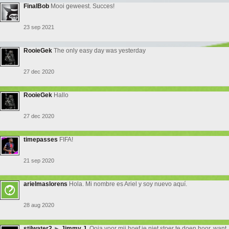
FinalBob
Mooi geweest. Succes!
23 sep 2021
RooieGek
The only easy day was yesterday
27 dec 2020
RooieGek
Hallo
27 dec 2020
timepasses
FIFA!
21 sep 2020
arielmaslorens
Hola. Mi nombre es Ariel y soy nuevo aquí.
28 aug 2020
stilwater2
►
Jimmy J.
Ooja voor mij hoef je niet stoer te doen hoor, want