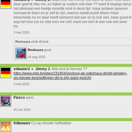
daar geef ik niks om, en kijken je ouders ook mee ?? want ik begrijp dat je
het allemaal een beetje moeilijk vind in deze tijd, maar probeer gewoon
normaal te doen en je zelf te zijn, want je maakt jezelf alleen maar
belachelijk nu en daar heeft niemand wat aan en jij ook niet, maar goed ik
zeg het voor jou en niet voor me zelf, want zoo ben ik dan ook wel weer
he.
3 mei 2020
Reckuuza
vindt dit leuk.
Reckuuza
goud
24 aug 2025
stilwater2
►
Jimmy J.
Wat vind je hiervan ??
https://www.gids.tv/video/191854/viroloog-ab-osterhaus-drinkt-whiskey-
op-nieuwe-besmettingen-dit-is-zijn-ware-gezicht
3 mei 2020
Fiasco
ayno
30 mrt 2020
Killionaire
Co-op shooter liefhebber