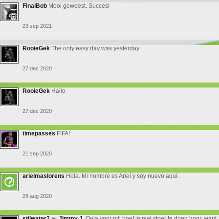
FinalBob
Mooi geweest. Succes!
23 sep 2021
RooieGek
The only easy day was yesterday
27 dec 2020
RooieGek
Hallo
27 dec 2020
timepasses
FIFA!
21 sep 2020
arielmaslorens
Hola. Mi nombre es Ariel y soy nuevo aquí.
28 aug 2020
stilwater2
►
Jimmy J.
Ooja voor mij hoef je niet stoer te doen hoor, want