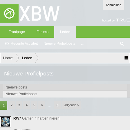
Aanmelden
Frontpage
Forums
Leden
Recente Activiteit
Nieuwe Profielposts
...
Z
oe
ke
Home
Leden
n
Nieuwe Profielposts
Nieuwe posts
Nieuwe Profielposts
2
3
4
5
6
8
Volgende >
1
→
RW7
Gamer in hart en nieren!