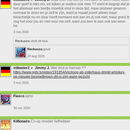
daar geef ik niks om, en kijken je ouders ook mee ?? want ik begrijp dat je
het allemaal een beetje moeilijk vind in deze tijd, maar probeer gewoon
normaal te doen en je zelf te zijn, want je maakt jezelf alleen maar
belachelijk nu en daar heeft niemand wat aan en jij ook niet, maar goed ik
zeg het voor jou en niet voor me zelf, want zoo ben ik dan ook wel weer
he.
3 mei 2020
Reckuuza
vindt dit leuk.
Reckuuza
goud
24 aug 2025
stilwater2
►
Jimmy J.
Wat vind je hiervan ??
https://www.gids.tv/video/191854/viroloog-ab-osterhaus-drinkt-whiskey-
op-nieuwe-besmettingen-dit-is-zijn-ware-gezicht
3 mei 2020
Fiasco
ayno
30 mrt 2020
Killionaire
Co-op shooter liefhebber