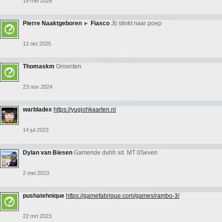
19 mei 2026
Pierre Naaktgeboren
►
Fiasco
Jij stinkt naar poep
12 okt 2025
Thomaskm
Groenten
23 nov 2024
warbladex
https://yugiohkaarten.nl
14 jul 2023
Dylan van Biesen
Gamende duhh xd. MT 0Seven
2 mei 2023
pushatehnique
https://gamefabrique.com/games/rambo-3/
22 mrt 2023