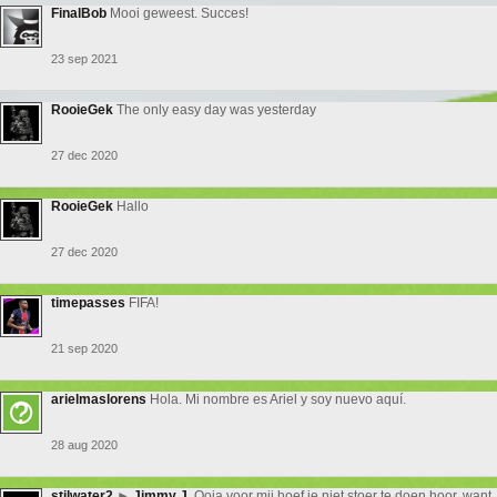
FinalBob
Mooi geweest. Succes!
23 sep 2021
RooieGek
The only easy day was yesterday
27 dec 2020
RooieGek
Hallo
27 dec 2020
timepasses
FIFA!
21 sep 2020
arielmaslorens
Hola. Mi nombre es Ariel y soy nuevo aquí.
28 aug 2020
stilwater2
►
Jimmy J.
Ooja voor mij hoef je niet stoer te doen hoor, want