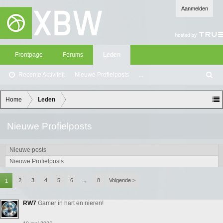
Aanmelden
Frontpage
Forums
Leden
Recente Activiteit
Nieuwe Profielposts
...
Z
oe
ke
Home
Leden
n
Nieuwe Profielposts
Nieuwe posts
Nieuwe Profielposts
2
3
4
5
6
8
Volgende >
1
→
RW7
Gamer in hart en nieren!