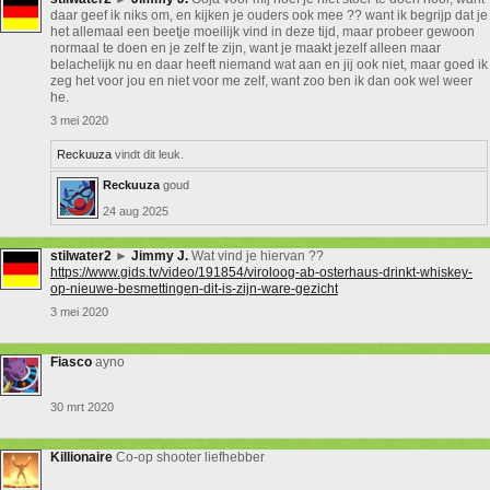
daar geef ik niks om, en kijken je ouders ook mee ?? want ik begrijp dat je
het allemaal een beetje moeilijk vind in deze tijd, maar probeer gewoon
normaal te doen en je zelf te zijn, want je maakt jezelf alleen maar
belachelijk nu en daar heeft niemand wat aan en jij ook niet, maar goed ik
zeg het voor jou en niet voor me zelf, want zoo ben ik dan ook wel weer
he.
3 mei 2020
Reckuuza
vindt dit leuk.
Reckuuza
goud
24 aug 2025
stilwater2
►
Jimmy J.
Wat vind je hiervan ??
https://www.gids.tv/video/191854/viroloog-ab-osterhaus-drinkt-whiskey-
op-nieuwe-besmettingen-dit-is-zijn-ware-gezicht
3 mei 2020
Fiasco
ayno
30 mrt 2020
Killionaire
Co-op shooter liefhebber