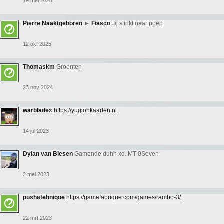
19 mei 2026
Pierre Naaktgeboren
►
Fiasco
Jij stinkt naar poep
12 okt 2025
Thomaskm
Groenten
23 nov 2024
warbladex
https://yugiohkaarten.nl
14 jul 2023
Dylan van Biesen
Gamende duhh xd. MT 0Seven
2 mei 2023
pushatehnique
https://gamefabrique.com/games/rambo-3/
22 mrt 2023