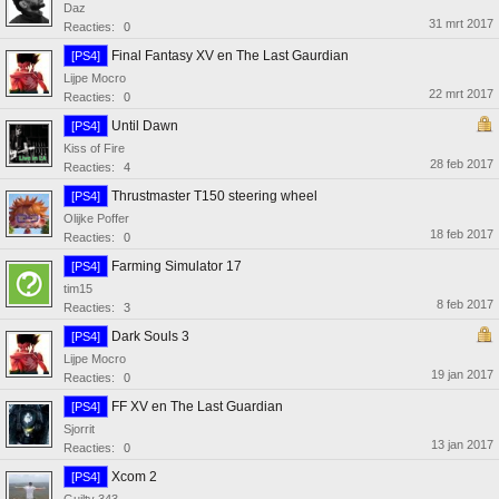
Daz
31 mrt 2017
Reacties:
0
Final Fantasy XV en The Last Gaurdian
[PS4]
Lijpe Mocro
22 mrt 2017
Reacties:
0
Until Dawn
[PS4]
Kiss of Fire
28 feb 2017
Reacties:
4
Thrustmaster T150 steering wheel
[PS4]
Olijke Poffer
18 feb 2017
Reacties:
0
Farming Simulator 17
[PS4]
tim15
8 feb 2017
Reacties:
3
Dark Souls 3
[PS4]
Lijpe Mocro
19 jan 2017
Reacties:
0
FF XV en The Last Guardian
[PS4]
Sjorrit
13 jan 2017
Reacties:
0
Xcom 2
[PS4]