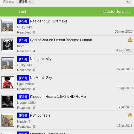
Filters:
[PS4]
x
x
Titel
Laatste Bericht ↓
Resident Evil 3 remake.
[PS4]
Guilty 343
31 mei 2020
Reacties:
0
God of War en Detroit Become Human
[PS4]
Kevf
4 sep 2018
Reacties:
4
No man's sky
[PS4]
Guilty 343
22 jul 2018
Reacties:
0
No Man's Sky
[PS4]
Lijpe Mocro
18 jul 2018
Reacties:
0
Kingdom Hearts 1.5+2.5HD ReMix
[PS4]
NLegendkiller
17 jul 2018
Reacties:
0
PS4 console
[PS4]
Nielsje_8
16 jul 2018
Reacties:
0