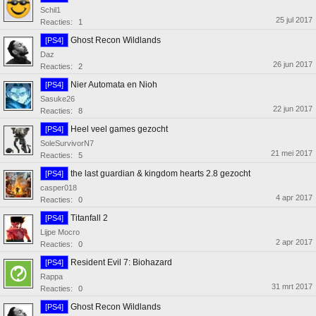
Schil1
25 jul 2017
Reacties:
1
Ghost Recon Wildlands
[PS4]
Daz
26 jun 2017
Reacties:
2
Nier Automata en Nioh
[PS4]
Sasuke26
22 jun 2017
Reacties:
8
Heel veel games gezocht
[PS4]
SoleSurvivorN7
21 mei 2017
Reacties:
5
the last guardian & kingdom hearts 2.8 gezocht
[PS4]
casper018
4 apr 2017
Reacties:
0
Titanfall 2
[PS4]
Lijpe Mocro
2 apr 2017
Reacties:
0
Resident Evil 7: Biohazard
[PS4]
Rappa
31 mrt 2017
Reacties:
0
Ghost Recon Wildlands
[PS4]