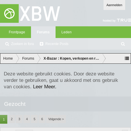
Aanmelden
Frontpage
Forums
Leden
Zoeken in fora
Recente Posts
Z
oe
ke
Home
Forums
X-Bazar : Kopen, verkopen en ruilen
n
Deze website gebruikt cookies. Door deze website
verder te gebruiken, gaat u akkoord met ons gebruik
van cookies.
Leer Meer.
Gezocht
2
3
4
5
6
Volgende >
1