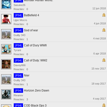
Monster Hunter World.
[PS4]
Sasuke26
12 jun 2018
Reacties:
0
Battlefield 4
[PS4]
Lijpe Mocro
4 jun 2018
Reacties:
0
God of war
[PS4]
Guilty 343
4 mei 2018
Reacties:
1
Call of Dury WWII
[PS4]
Tyrant
6 apr 2018
Reacties:
0
Call of Duty: WW2
[PS4]
Davey666
15 nov 2017
Reacties:
0
Nier
[PS4]
Guilty 343
18 sep 2017
Reacties:
1
Horizon Zero Dawn
[PS4]
Rivanov
4 sep 2017
Reacties:
3
COD Black Ops 3
[PS4]