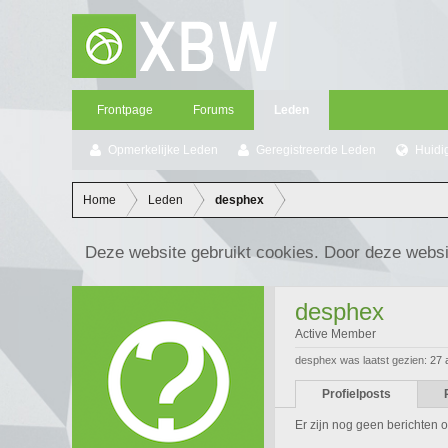
Frontpage
Forums
Leden
Opmerkelijke Leden
Geregistreerde Leden
Huidi
Home
Leden
desphex
Deze website gebruikt cookies. Door deze websi
desphex
Active Member
desphex was laatst gezien:
27 
Profielposts
Er zijn nog geen berichten o