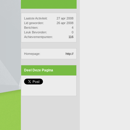
Laatste Activiteit:
27 apr 2008
Lid geworden:
26 apr 2008
Berichten:
4
Leuk Bevonden:
0
Achievementpunten:
116
Homepage:
http://
Deel Deze Pagina