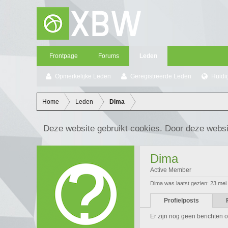
Frontpage
Forums
Leden
Opmerkelijke Leden
Geregistreerde Leden
Huidi
Home
Leden
Dima
Deze website gebruikt cookies. Door deze websi
Dima
Active Member
Dima was laatst gezien:
23 mei
Profielposts
Er zijn nog geen berichten o