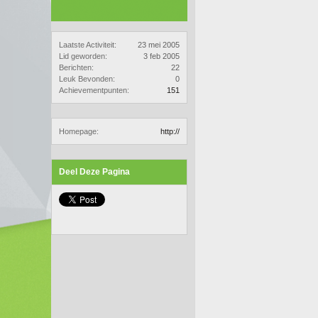
Laatste Activiteit:
23 mei 2005
Lid geworden:
3 feb 2005
Berichten:
22
Leuk Bevonden:
0
Achievementpunten:
151
Homepage:
http://
Deel Deze Pagina