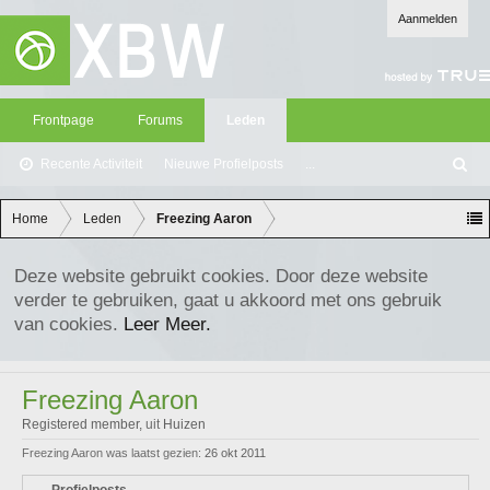
Aanmelden
Frontpage
Forums
Leden
Recente Activiteit
Nieuwe Profielposts
...
Z
oe
ke
Home
Leden
Freezing Aaron
n
Deze website gebruikt cookies. Door deze website
verder te gebruiken, gaat u akkoord met ons gebruik
van cookies.
Leer Meer.
Freezing Aaron
Registered member
,
uit
Huizen
Freezing Aaron was laatst gezien:
26 okt 2011