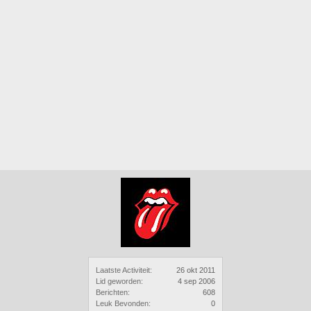
Laatste Activiteit:
26 okt 2011
Lid geworden:
4 sep 2006
Berichten:
608
Leuk Bevonden:
0