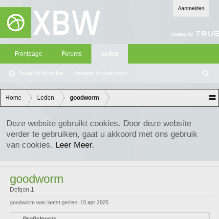
Aanmelden
Frontpage
Forums
Leden
Recente Activiteit
Nieuwe Profielposts
...
Z
oe
ke
Home
Leden
goodworm
n
Deze website gebruikt cookies. Door deze website
verder te gebruiken, gaat u akkoord met ons gebruik
van cookies.
Leer Meer.
goodworm
Defqon.1
goodworm was laatst gezien:
10 apr 2025