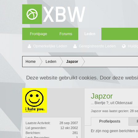
Frontpage
Forums
Leden
Opmerkelijke Leden
Geregistreerde Leden
Huidi
Home
Leden
Japzor
Deze website gebruikt cookies. Door deze websi
Japzor
... Biertje ?
,
uit
Oldenzaal
Japzor was laatst gezien:
28 s
Profielposts
Laatste Activiteit:
28 sep 2007
Lid geworden:
12 okt 2002
Er zijn nog geen berichten o
Berichten:
281
Leuk Bevonden:
1