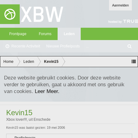
Aanmelden
Frontpage
Forums
Leden
Recente Activiteit
Nieuwe Profielposts
...
Z
oe
ke
Home
Leden
Kevin15
n
Deze website gebruikt cookies. Door deze website
verder te gebruiken, gaat u akkoord met ons gebruik
van cookies.
Leer Meer.
Kevin15
Xbox lover!!!
,
uit
Enschede
Kevin15 was laatst gezien:
19 mei 2006