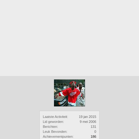
Laatste Activiteit:
19 jan 2015
Lid geworden:
9 mei 2006
Berichten:
131
Leuk Bevonden:
0
Achievementpunten:
186