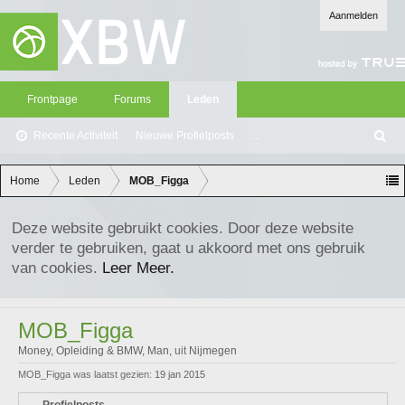
Aanmelden
Frontpage
Forums
Leden
Recente Activiteit
Nieuwe Profielposts
...
Z
oe
ke
Home
Leden
MOB_Figga
n
Deze website gebruikt cookies. Door deze website
verder te gebruiken, gaat u akkoord met ons gebruik
van cookies.
Leer Meer.
MOB_Figga
Money, Opleiding & BMW
, Man,
uit
Nijmegen
MOB_Figga was laatst gezien:
19 jan 2015