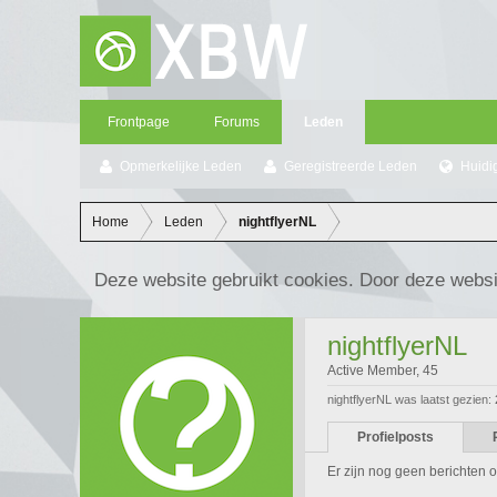
Frontpage
Forums
Leden
Opmerkelijke Leden
Geregistreerde Leden
Huidi
Home
Leden
nightflyerNL
Deze website gebruikt cookies. Door deze websi
nightflyerNL
Active Member
, 45
nightflyerNL was laatst gezien:
Profielposts
Er zijn nog geen berichten op