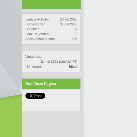
Laatste Activiteit:
20 feb 2010
Lid geworden:
31 okt 2006
Berichten:
37
Leuk Bevonden:
0
Achievementpunten:
156
Verjaardag:
11 mei 1981
(Leeftijd: 45)
Homepage:
http://
Deel Deze Pagina