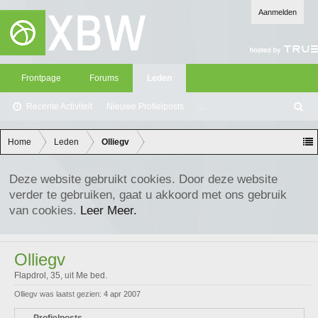
Aanmelden
Frontpage
Forums
Leden
Recente Activiteit
Nieuwe Profielposts
...
Z
oe
ke
Home
Leden
Olliegv
n
Deze website gebruikt cookies. Door deze website
verder te gebruiken, gaat u akkoord met ons gebruik
van cookies.
Leer Meer.
Olliegv
Flapdrol
, 35,
uit
Me bed.
Olliegv was laatst gezien:
4 apr 2007