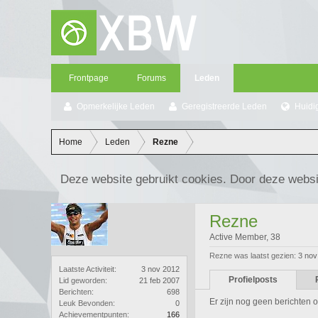
Frontpage
Forums
Leden
Opmerkelijke Leden
Geregistreerde Leden
Huidi
Home
Leden
Rezne
Deze website gebruikt cookies. Door deze websi
Rezne
Active Member
, 38
Rezne was laatst gezien:
3 nov
Laatste Activiteit:
3 nov 2012
Profielposts
Lid geworden:
21 feb 2007
Berichten:
698
Er zijn nog geen berichten o
Leuk Bevonden:
0
Achievementpunten:
166