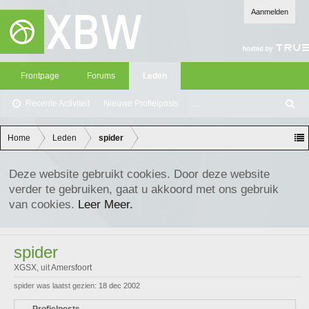
Aanmelden
Frontpage
Forums
Leden
Recente Activiteit
Nieuwe Profielposts
...
Z
oe
ke
Home
Leden
spider
n
Deze website gebruikt cookies. Door deze website
verder te gebruiken, gaat u akkoord met ons gebruik
van cookies.
Leer Meer.
spider
XGSX
,
uit
Amersfoort
spider was laatst gezien:
18 dec 2002