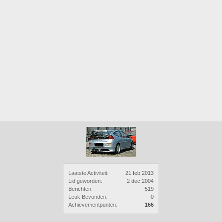
Laatste Activiteit:
21 feb 2013
Lid geworden:
2 dec 2004
Berichten:
519
Leuk Bevonden:
0
Achievementpunten:
166