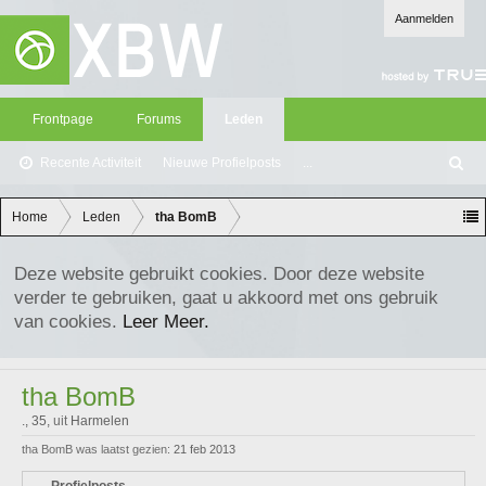
Aanmelden
Frontpage
Forums
Leden
Recente Activiteit
Nieuwe Profielposts
...
Z
oe
ke
Home
Leden
tha BomB
n
Deze website gebruikt cookies. Door deze website
verder te gebruiken, gaat u akkoord met ons gebruik
van cookies.
Leer Meer.
tha BomB
.
, 35,
uit
Harmelen
tha BomB was laatst gezien:
21 feb 2013