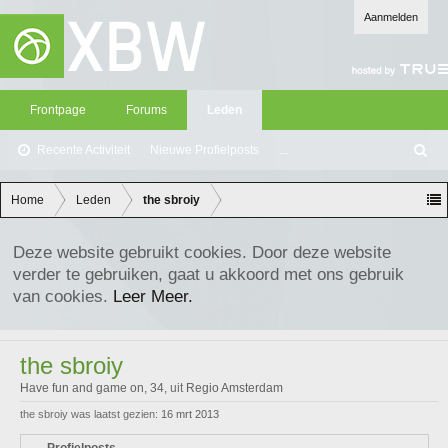
Aanmelden
Frontpage
Forums
Leden
Recente Activiteit
Nieuwe Profielposts
...
Z
oe
ke
Home
Leden
the sbroiy
n
Deze website gebruikt cookies. Door deze website
verder te gebruiken, gaat u akkoord met ons gebruik
van cookies.
Leer Meer.
the sbroiy
Have fun and game on
, 34,
uit
Regio Amsterdam
the sbroiy was laatst gezien:
16 mrt 2013