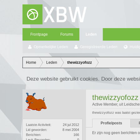
Frontpage
Forums
Leden
Opmerkelijke Leden
Geregistreerde Leden
Huidi
Home
Leden
thewizzyofozz
Deze website gebruikt cookies. Door deze websi
thewizzyofozz
Active Member
,
uit
Leidsch
thewizzyofozz was laatst gezie
Profielposts
Laatste Activiteit:
24 jul 2012
Lid geworden:
8 mei 2004
Er zijn nog geen berichten o
Berichten:
166
Leuk Bevonden:
0