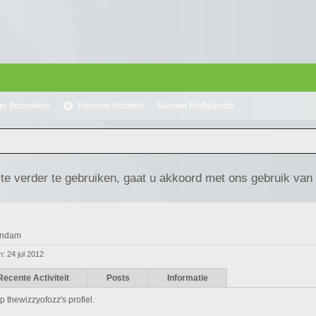
ge Bezoekers
Recente Activiteit
Nieuwe Profielposts
te verder te gebruiken, gaat u akkoord met ons gebruik van
endam
n:
24 jul 2012
Recente Activiteit
Posts
Informatie
p thewizzyofozz's profiel.