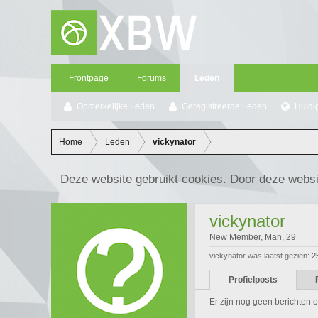
Frontpage
Forums
Leden
Opmerkelijke Leden
Geregistreerde Leden
Huidi
Home
Leden
vickynator
Deze website gebruikt cookies. Door deze websi
vickynator
New Member
, Man, 29
vickynator was laatst gezien:
2
Profielposts
Er zijn nog geen berichten op