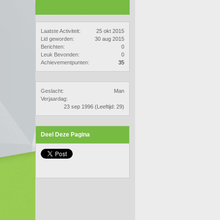
Laatste Activiteit:
25 okt 2015
Lid geworden:
30 aug 2015
Berichten:
0
Leuk Bevonden:
0
Achievementpunten:
35
Geslacht:
Man
Verjaardag:
23 sep 1996
(Leeftijd: 29)
Deel Deze Pagina