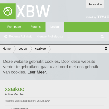
Aanmelden
Frontpage
Forums
Leden
Recente Activiteit
Nieuwe Profielposts
...
Z
oe
ke
Home
Leden
xsaikoo
n
Deze website gebruikt cookies. Door deze website
verder te gebruiken, gaat u akkoord met ons gebruik
van cookies.
Leer Meer.
xsaikoo
Active Member
xsaikoo was laatst gezien:
26 jun 2004