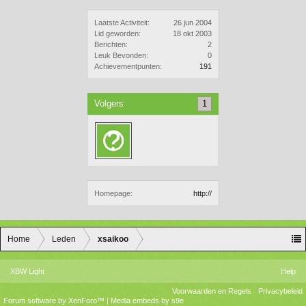
Laatste Activiteit:
26 jun 2004
Lid geworden:
18 okt 2003
Berichten:
2
Leuk Bevonden:
0
Achievementpunten:
191
Volgers
1
Homepage:
http://
Home
Leden
xsaikoo
XBW Light
Help
Voorwaarden en Regels
Privacybeleid
Forum software by XenForo™
|
Media embeds by s9e