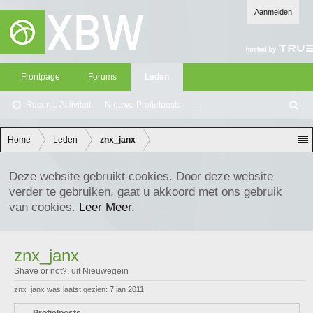
Aanmelden
Frontpage
Forums
Leden
Recente Activiteit
Nieuwe Profielposts
...
Z
oe
ke
Home
Leden
znx_janx
n
Deze website gebruikt cookies. Door deze website
verder te gebruiken, gaat u akkoord met ons gebruik
van cookies.
Leer Meer.
znx_janx
Shave or not?
,
uit
Nieuwegein
znx_janx was laatst gezien:
7 jan 2011