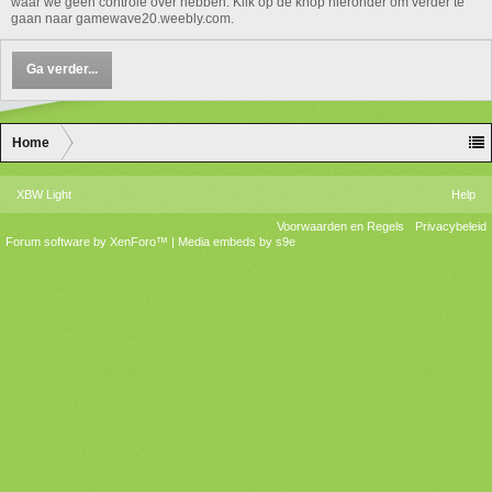
waar we geen controle over hebben. Klik op de knop hieronder om verder te
gaan naar gamewave20.weebly.com.
Ga verder...
Home
XBW Light
Help
Voorwaarden en Regels
Privacybeleid
Forum software by XenForo™
|
Media embeds by s9e