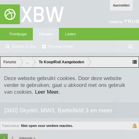
Aanmelden
Frontpage
Forums
Leden
Zoeken in fora
Recente Posts
Z
oe
ke
Forums
...
Te Koop/Ruil Aangeboden
n
Deze website gebruikt cookies. Door deze website
verder te gebruiken, gaat u akkoord met ons gebruik
van cookies.
Leer Meer.
[360] Skyrim, MW3, Battlefield 3 en meer
Topicstatus:
Niet open voor verdere reacties.
2
Volgende >
1