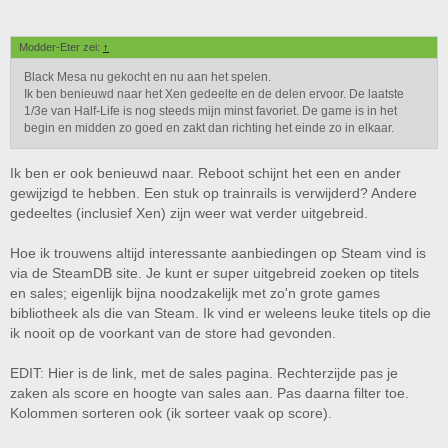
Modder-Eter zei:
↑
Black Mesa nu gekocht en nu aan het spelen.
Ik ben benieuwd naar het Xen gedeelte en de delen ervoor. De laatste
1/3e van Half-Life is nog steeds mijn minst favoriet. De game is in het
begin en midden zo goed en zakt dan richting het einde zo in elkaar.
Ik ben er ook benieuwd naar. Reboot schijnt het een en ander
gewijzigd te hebben. Een stuk op trainrails is verwijderd? Andere
gedeeltes (inclusief Xen) zijn weer wat verder uitgebreid.
Everspace voor 0,99 eurocent in de Steam store. En toen ik aan het
Hoe ik trouwens altijd interessante aanbiedingen op Steam vind is
shoppen was gelijk ook maar Black Mesa gekocht (reboot van Half-life 1)
voor nog geen 2 euries. Die heeft deze week nog een nieuwe update
via de SteamDB site. Je kunt er super uitgebreid zoeken op titels
gehad.
en sales; eigenlijk bijna noodzakelijk met zo'n grote games
bibliotheek als die van Steam. Ik vind er weleens leuke titels op die
ik nooit op de voorkant van de store had gevonden.
EDIT: Hier is de link, met de sales pagina. Rechterzijde pas je
zaken als score en hoogte van sales aan. Pas daarna filter toe.
Kolommen sorteren ook (ik sorteer vaak op score).