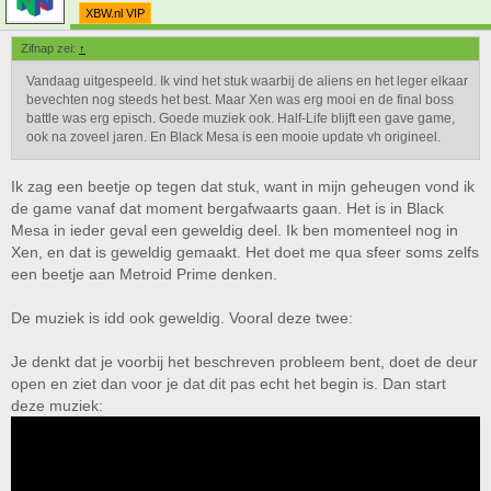
XBW.nl VIP
Zifnap zei:
↑
Vandaag uitgespeeld. Ik vind het stuk waarbij de aliens en het leger elkaar
bevechten nog steeds het best. Maar Xen was erg mooi en de final boss
battle was erg episch. Goede muziek ook. Half-Life blijft een gave game,
ook na zoveel jaren. En Black Mesa is een mooie update vh origineel.
Ik zag een beetje op tegen dat stuk, want in mijn geheugen vond ik
de game vanaf dat moment bergafwaarts gaan. Het is in Black
Mesa in ieder geval een geweldig deel. Ik ben momenteel nog in
Xen, en dat is geweldig gemaakt. Het doet me qua sfeer soms zelfs
een beetje aan Metroid Prime denken.
De muziek is idd ook geweldig. Vooral deze twee:
Je denkt dat je voorbij het beschreven probleem bent, doet de deur
open en ziet dan voor je dat dit pas echt het begin is. Dan start
deze muziek: