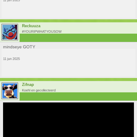
Reckuuza
#YOURIPWHATYOUSOW
mindseye GOTY
11 jun 2025
Zifnap
Koehl en gecollecteerd