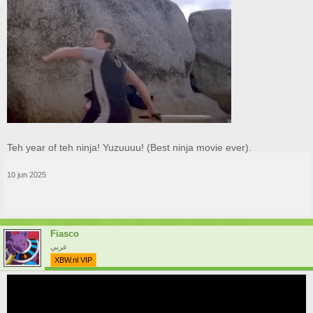
Teh year of teh ninja! Yuzuuuu! (Best ninja movie ever).
10 jun 2025
Fiasco
عربي
XBW.nl VIP