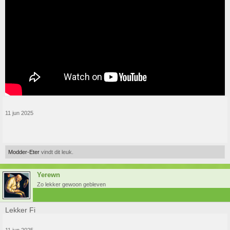
11 jun 2025
Modder-Eter
vindt dit leuk.
Yerewn
Zo lekker gewoon gebleven
Lekker Fi
11 jun 2025