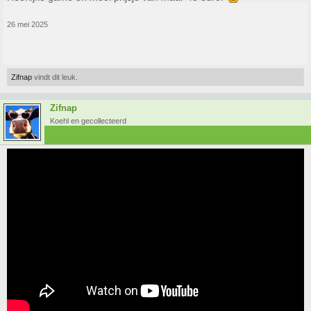
26 mei 2025
Zifnap
vindt dit leuk.
Zifnap
Koehl en gecollecteerd