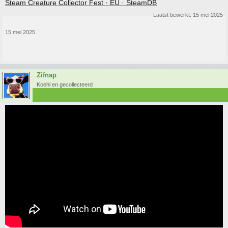
Steam Creature Collector Fest · EU · SteamDB
Laatst bewerkt:
15 mei 2025
15 mei 2025
Zifnap
Koehl en gecollecteerd