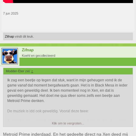
7 jun 2025
Zifnap
vindt dit leuk.
Zifnap
Koehl en gecollecteerd
Modder-Eter zei:
↑
Ik zag een beetje op tegen dat stuk, want in mijn geheugen vond ik de
game vanaf dat moment bergafwaarts gaan. Het is in Black Mesa in ieder
geval een geweldig deel. Ik ben momenteel nog in Xen, en dat is
geweldig gemaakt. Het doet me qua sfeer soms zelfs een beetje aan
Metroid Prime denken.
De muziek is idd ook geweldig. Vooral deze twee:
Je denkt dat je voorbij het beschreven probleem bent, doet de deur open
Klik om te vergroten...
en ziet dan voor je dat dit pas echt het begin is. Dan start deze muziek:
Metroid Prime inderdaad. En het gedeelte direct na Xen deed mij