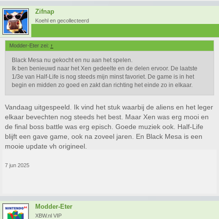
Zifnap
Koehl en gecollecteerd
Modder-Eter zei:
↑
Black Mesa nu gekocht en nu aan het spelen.
Ik ben benieuwd naar het Xen gedeelte en de delen ervoor. De laatste
1/3e van Half-Life is nog steeds mijn minst favoriet. De game is in het
begin en midden zo goed en zakt dan richting het einde zo in elkaar.
Vandaag uitgespeeld. Ik vind het stuk waarbij de aliens en het leger
elkaar bevechten nog steeds het best. Maar Xen was erg mooi en
de final boss battle was erg episch. Goede muziek ook. Half-Life
blijft een gave game, ook na zoveel jaren. En Black Mesa is een
mooie update vh origineel.
7 jun 2025
Modder-Eter
XBW.nl VIP