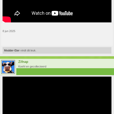
8 jun 2025
Modder-Eter
vindt dit leuk.
Zifnap
Koehl en gecollecteerd