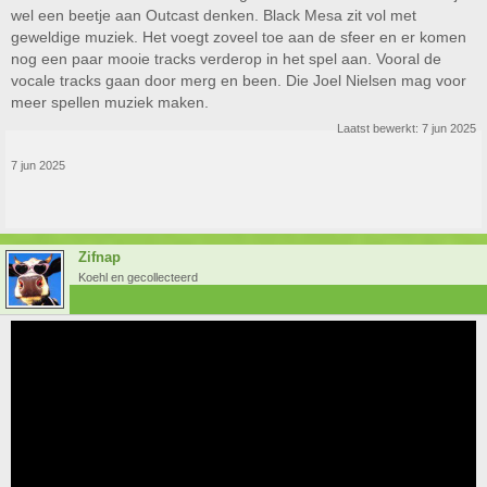
wel een beetje aan Outcast denken. Black Mesa zit vol met
geweldige muziek. Het voegt zoveel toe aan de sfeer en er komen
nog een paar mooie tracks verderop in het spel aan. Vooral de
vocale tracks gaan door merg en been. Die Joel Nielsen mag voor
meer spellen muziek maken.
Laatst bewerkt:
7 jun 2025
7 jun 2025
Zifnap
Koehl en gecollecteerd
En natuurlijk het begin van Xen: