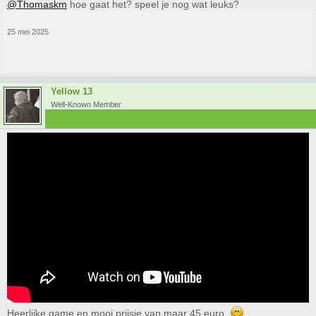
@Thomaskm
hoe gaat het? speel je nog wat leuks?
25 mei 2025
Yellow 13
Well-Known Member
Heerlijke game en mooi prijsje van maar 45 euro.