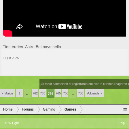
Tien euries. Astro Bot says hello.
11 jun 2025
(Je moet aanmelden of registreren om hier te kunnen reageren.)
< Vorige
1
762
763
765
766
786
Volgende >
←
764
→
Home
Forums
Gaming
Games
XBW Light
Help