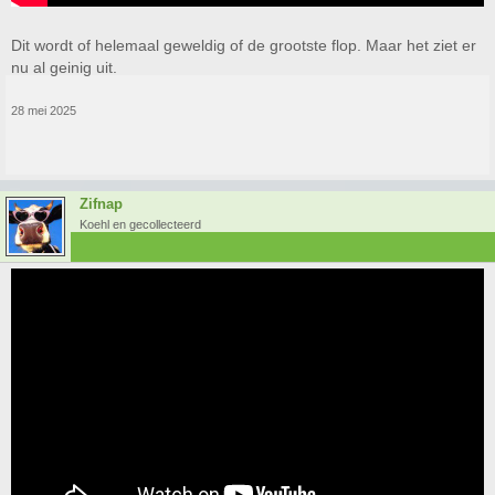
Dit wordt of helemaal geweldig of de grootste flop. Maar het ziet er
nu al geinig uit.
28 mei 2025
Zifnap
Koehl en gecollecteerd