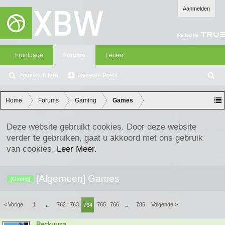
Aanmelden
Frontpage
Forums
Leden
Zoeken in fora
Recente Posts
Z
oe
ke
Home
Forums
Gaming
Games
n
Deze website gebruikt cookies. Door deze website
verder te gebruiken, gaat u akkoord met ons gebruik
van cookies.
Leer Meer.
[Algemeen] Games
[Overig]
< Vorige
1
762
763
765
766
786
Volgende >
←
764
→
Reckuuza