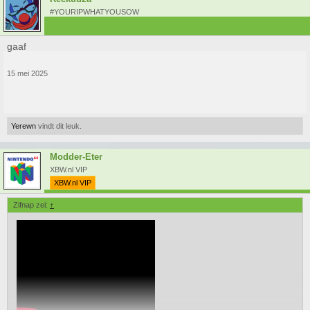
#YOURIPWHATYOUSOW
gaaf
15 mei 2025
Yerewn
vindt dit leuk.
Modder-Eter
XBW.nl VIP
XBW.nl VIP
Zifnap zei:
↑