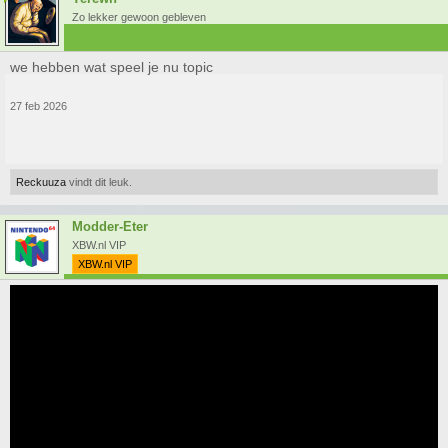
Zo lekker gewoon gebleven
we hebben wat speel je nu topic
27 feb 2026
Reckuuza
vindt dit leuk.
Modder-Eter
XBW.nl VIP
XBW.nl VIP