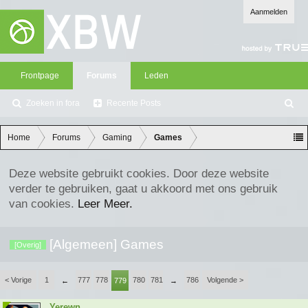
Aanmelden
Frontpage
Forums
Leden
Zoeken in fora
Recente Posts
Z
oe
ke
Home
Forums
Gaming
Games
n
Deze website gebruikt cookies. Door deze website
verder te gebruiken, gaat u akkoord met ons gebruik
van cookies.
Leer Meer.
[Algemeen] Games
[Overig]
< Vorige
1
777
778
780
781
786
Volgende >
←
779
→
Yerewn