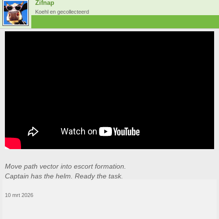
Zifnap
Koehl en gecollecteerd
Move path vector into escort formation.
Captain has the helm. Ready the task.
10 mrt 2026