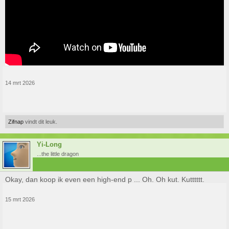
14 mrt 2026
Zifnap
vindt dit leuk.
Yi-Long
...the little dragon
Okay, dan koop ik even een high-end p ... Oh. Oh kut. Kutttttt.
15 mrt 2026