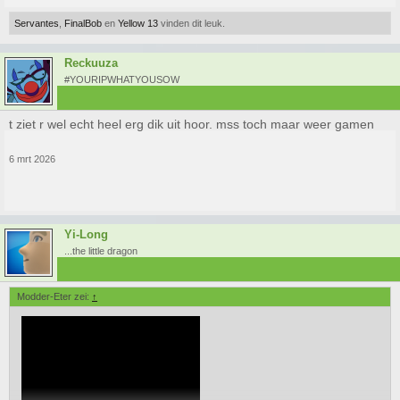
Servantes
,
FinalBob
en
Yellow 13
vinden dit leuk.
Reckuuza
#YOURIPWHATYOUSOW
t ziet r wel echt heel erg dik uit hoor. mss toch maar weer gamen
6 mrt 2026
Yi-Long
...the little dragon
Modder-Eter zei:
↑