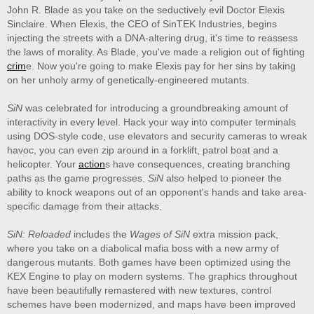
John R. Blade as you take on the seductively evil Doctor Elexis
Sinclaire. When Elexis, the CEO of SinTEK Industries, begins
injecting the streets with a DNA-altering drug, it's time to reassess
the laws of morality. As Blade, you've made a religion out of fighting
crim
e. Now you're going to make Elexis pay for her sins by taking
on her unholy army of genetically-engineered mutants.
SiN
was celebrated for introducing a groundbreaking amount of
interactivity in every level. Hack your way into computer terminals
using DOS-style code, use elevators and security cameras to wreak
havoc, you can even zip around in a forklift, patrol boat and a
helicopter. Your
action
s have consequences, creating branching
paths as the game progresses.
SiN
also helped to pioneer the
ability to knock weapons out of an opponent's hands and take area-
specific damage from their attacks.
SiN: Reloaded
includes the
Wages of SiN
extra mission pack,
where you take on a diabolical mafia boss with a new army of
dangerous mutants. Both games have been optimized using the
KEX Engine to play on modern systems. The graphics throughout
have been beautifully remastered with new textures, control
schemes have been modernized, and maps have been improved