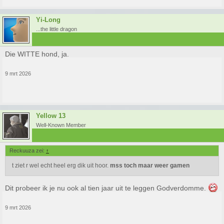
Yi-Long
...the little dragon
Die WITTE hond, ja.
9 mrt 2026
Yellow 13
Well-Known Member
MWUAH GERTJE! Kan best wat worden voor die 25 ekkies dat het gaat
kosten.
Reckuuza zei:
↑
t ziet r wel echt heel erg dik uit hoor.
mss toch maar weer gamen
Dit probeer ik je nu ook al tien jaar uit te leggen Godverdomme.
9 mrt 2026