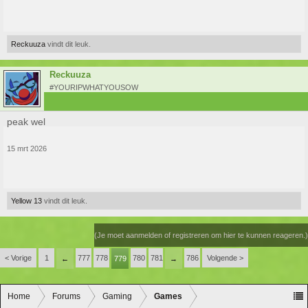
Reckuuza
vindt dit leuk.
Reckuuza
#YOURIPWHATYOUSOW
peak wel
15 mrt 2026
Yellow 13
vindt dit leuk.
(Je moet aanmelden of registreren om hier te kunnen reageren.)
< Vorige
1
777
778
780
781
786
Volgende >
←
779
→
Home
Forums
Gaming
Games