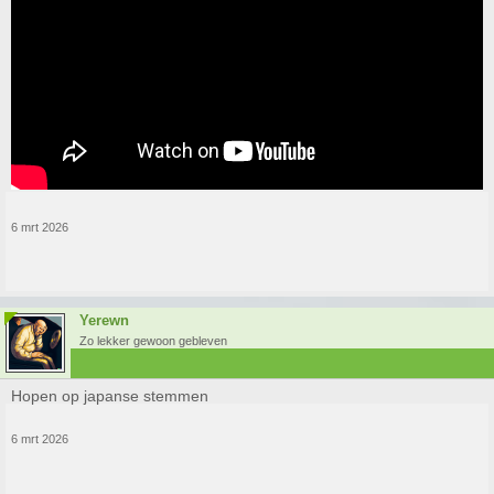
6 mrt 2026
Yerewn
Zo lekker gewoon gebleven
Hopen op japanse stemmen
6 mrt 2026