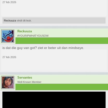
27 feb 2026
Reckuuza
vindt dit leuk.
Reckuuza
#YOURIPWHATYOUSOW
is dat die guy van got? ziet er beter uit dan mindseye.
27 feb 2026
Servantes
Well-Known Member