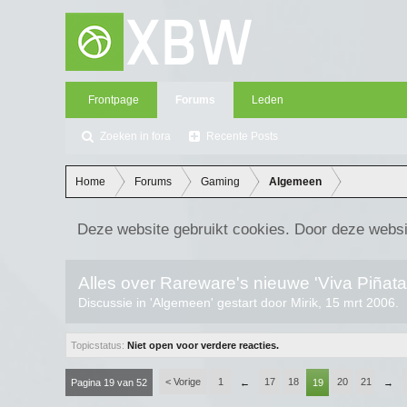
Frontpage
Forums
Leden
Zoeken in fora
Recente Posts
Home
Forums
Gaming
Algemeen
Deze website gebruikt cookies. Door deze websi
Alles over Rareware's nieuwe 'Viva Piñata
Discussie in '
Algemeen
' gestart door
Mirik
,
15 mrt 2006
.
Topicstatus:
Niet open voor verdere reacties.
< Vorige
1
17
18
20
21
Pagina 19 van 52
←
19
→