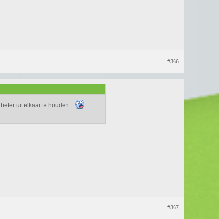
#366
beter uit elkaar te houden...
#367