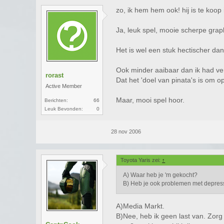
zo, ik hem hem ook! hij is te koo
Ja, leuk spel, mooie scherpe grap
Het is wel een stuk hectischer dan
Ook minder aaibaar dan ik had ver
rorast
Dat het 'doel van pinata's is om 
Active Member
Maar, mooi spel hoor.
Berichten:
66
Leuk Bevonden:
0
28 nov 2006
Toyota Yaris zei:
↑
A) Waar heb je 'm gekocht?
B) Heb je ook problemen met depre
A)Media Markt.
B)Nee, heb ik geen last van. Zorg 