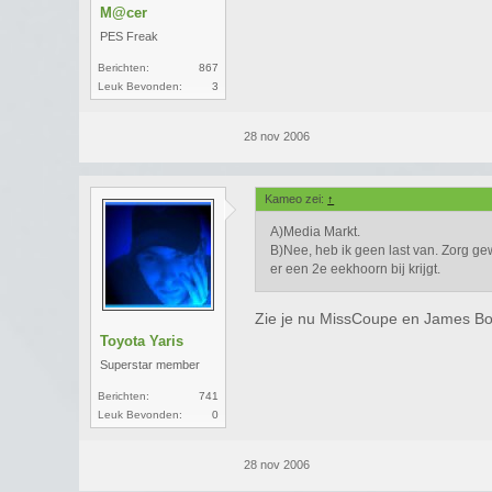
M@cer
PES Freak
Berichten:
867
Leuk Bevonden:
3
28 nov 2006
Kameo zei:
↑
A)Media Markt.
B)Nee, heb ik geen last van. Zorg gew
er een 2e eekhoorn bij krijgt.
Zie je nu MissCoupe en James B
Toyota Yaris
Superstar member
Berichten:
741
Leuk Bevonden:
0
28 nov 2006