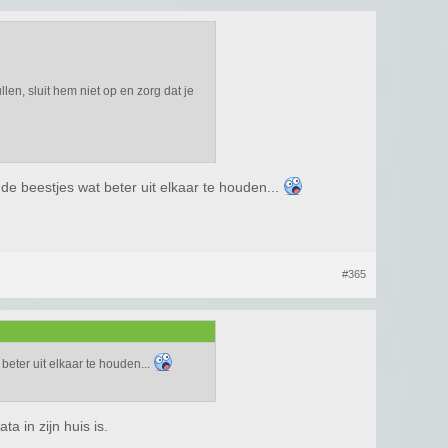
en, sluit hem niet op en zorg dat je
de beestjes wat beter uit elkaar te houden...
#365
beter uit elkaar te houden...
a in zijn huis is.