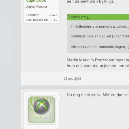
CaptnCook
een 2e eekhoorn bij krijgt.
Active Member
Berichten:
8.478
Buddha zei:
↑
Leuk Bevonden:
10
In Rotterdam is ie nergens te vinden..
Sommige betalen € 65 en jij dan maa
Alle hoop voor de komende dagen, l
Media Markt in Rotterdam moet he
hem ook voor die prijs mee, tenmin
28 nov 2006
Nu nog even welke MM en dan zijn 