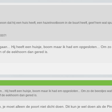
o
oon dat hij een huis heeft, een hazelnootboom in de buurt heeft, geef hem wat spull
 007!
gaan... Hij heeft een huisje, boom maar ik had em opgesloten... Om zo 
n of de eekhoorn dan gered is.
... Hij heeft een huisje, boom maar ik had em opgesloten... Om zo de beestjes wat 
f de eekhoorn dan gered is.
je moet alleen de poort niet dicht doen. Dit kun je wel doen als de Pinat