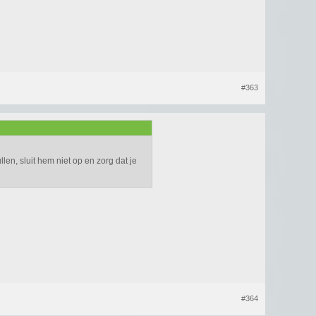
#363
en, sluit hem niet op en zorg dat je
#364