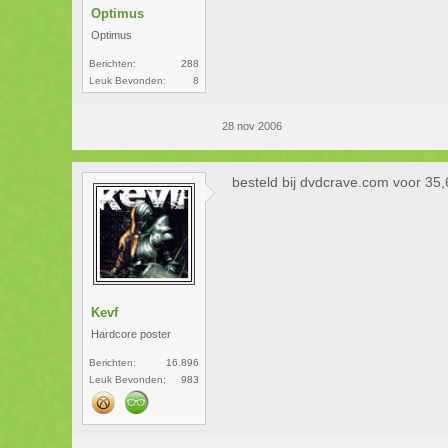
Optimus
Optimus
Berichten:
288
Leuk Bevonden:
8
28 nov 2006
besteld bij dvdcrave.com voor 35,
Kevf
Hardcore poster
Berichten:
16.896
Leuk Bevonden:
983