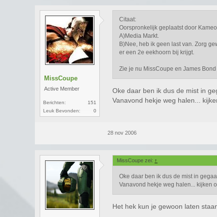
Citaat:
Oorspronkelijk geplaatst door Kame
A)Media Markt.
B)Nee, heb ik geen last van. Zorg gew
er een 2e eekhoorn bij krijgt.
Zie je nu MissCoupe en James Bond
MissCoupe
Active Member
Oke daar ben ik dus de mist in ge
Vanavond hekje weg halen... kijke
Berichten:
151
Leuk Bevonden:
0
28 nov 2006
MissCoupe zei:
↑
Oke daar ben ik dus de mist in gegaan
Vanavond hekje weg halen... kijken o
Het hek kun je gewoon laten staan, 