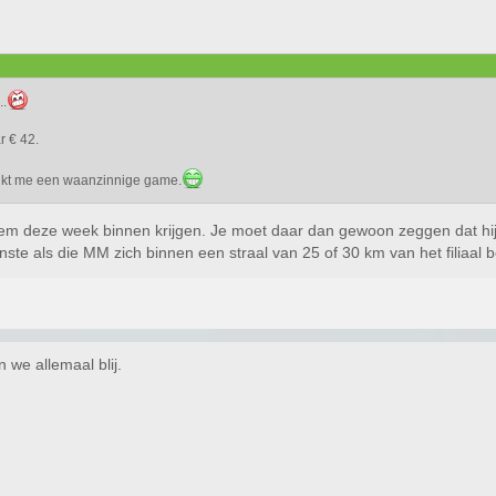
..
r € 42.
ijkt me een waanzinnige game.
m deze week binnen krijgen. Je moet daar dan gewoon zeggen dat hij b
ste als die MM zich binnen een straal van 25 of 30 km van het filiaal 
we allemaal blij.