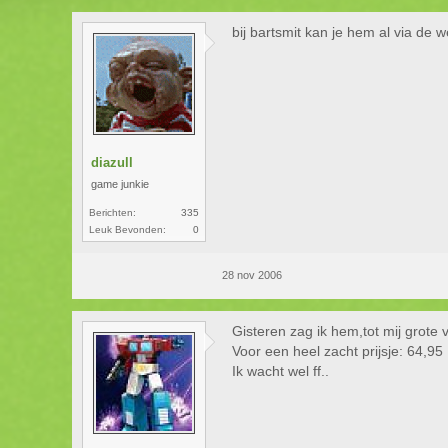
bij bartsmit kan je hem al via de
diazull
game junkie
Berichten:
335
Leuk Bevonden:
0
28 nov 2006
Gisteren zag ik hem,tot mij grote 
Voor een heel zacht prijsje: 64,95
Ik wacht wel ff..