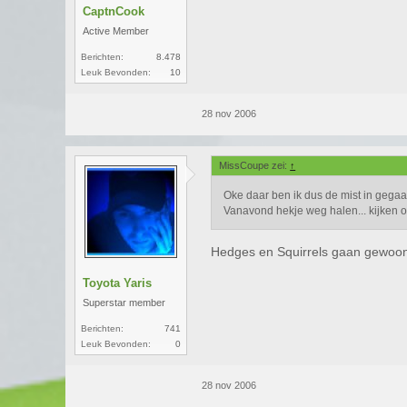
CaptnCook
Active Member
Berichten:
8.478
Leuk Bevonden:
10
28 nov 2006
MissCoupe zei:
↑
Oke daar ben ik dus de mist in gegaan
Vanavond hekje weg halen... kijken o
Hedges en Squirrels gaan gewoo
Toyota Yaris
Superstar member
Berichten:
741
Leuk Bevonden:
0
28 nov 2006