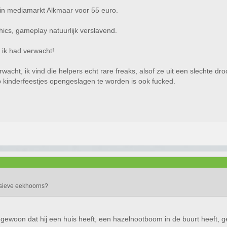
p in mediamarkt Alkmaar voor 55 euro.
hics, gameplay natuurlijk verslavend.
 ik had verwacht!
wacht, ik vind die helpers echt rare freaks, alsof ze uit een slechte d
op kinderfeestjes opengeslagen te worden is ook fucked.
ssieve eekhoorns?
gewoon dat hij een huis heeft, een hazelnootboom in de buurt heeft, ge