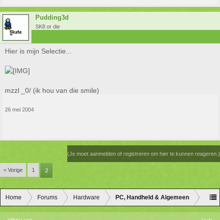
Pudding3d
SK8 or die
Hier is mijn Selectie...
mzzl _0/ (ik hou van die smile)
26 mei 2004
(Je moet aanmelden of registreren om hier te kunnen reageren.)
< Vorige
1
2
Home
Forums
Hardware
PC, Handheld & Algemeen