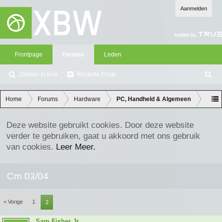
Aanmelden
Frontpage
Forums
Leden
Zoeken in fora
Recente Posts
Z
oe
ke
Home
Forums
Hardware
PC, Handheld & Algemeen
n
Deze website gebruikt cookies. Door deze website
verder te gebruiken, gaat u akkoord met ons gebruik
van cookies.
Leer Meer.
Cm 03/04
< Vorige
1
2
Sam Fisher Jr