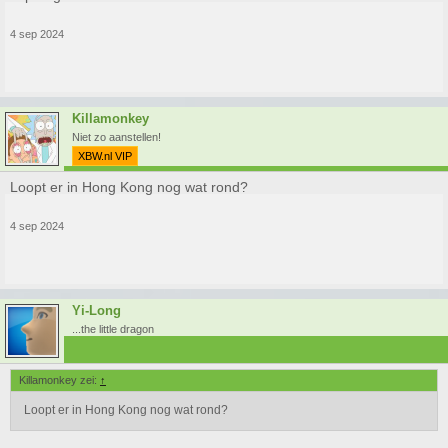
4 sep 2024
Killamonkey
Niet zo aanstellen!
XBW.nl VIP
Loopt er in Hong Kong nog wat rond?
4 sep 2024
Yi-Long
...the little dragon
Killamonkey zei:
↑
Loopt er in Hong Kong nog wat rond?