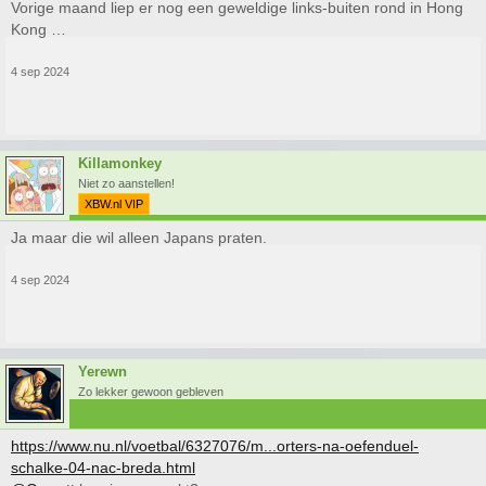
Vorige maand liep er nog een geweldige links-buiten rond in Hong
Kong …
4 sep 2024
Killamonkey
Niet zo aanstellen!
XBW.nl VIP
Ja maar die wil alleen Japans praten.
4 sep 2024
Yerewn
Zo lekker gewoon gebleven
https://www.nu.nl/voetbal/6327076/m...orters-na-oefenduel-
schalke-04-nac-breda.html