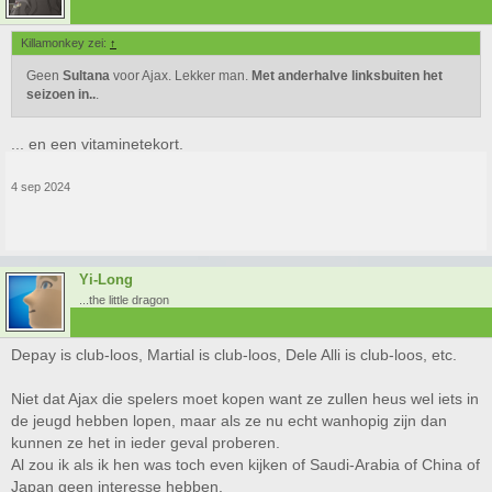
Killamonkey zei:
↑
Geen
Sultana
voor Ajax. Lekker man.
Met anderhalve linksbuiten het
seizoen in..
.
... en een vitaminetekort.
4 sep 2024
Yi-Long
...the little dragon
Depay is club-loos, Martial is club-loos, Dele Alli is club-loos, etc.
Niet dat Ajax die spelers moet kopen want ze zullen heus wel iets in
de jeugd hebben lopen, maar als ze nu echt wanhopig zijn dan
kunnen ze het in ieder geval proberen.
Al zou ik als ik hen was toch even kijken of Saudi-Arabia of China of
Japan geen interesse hebben.