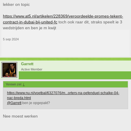
lekker on topic
https://www.at5.nl/artikelen/228369/veroordeelde-promes-tekent-
contract-in-dubai-bij-united-fc
toch ook raar dit, straks speelt ie 3
wedstrijden en ben je m kwijt
5 sep 2024
Garrett
Active Member
Yerewn zei:
↑
https://www.nu.nl/voetbal/6327076/m...orters-na-oefenduel-schalke-04-
nac-breda.html
@Garrett
ben je opgepakt?
Nee moest werken