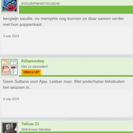
#YOURIPWHATYOUSOW
bergwijn saudie, nu memphis nog kunnen ze daar samen verder
met hun poppenkast
3 sep 2024
Killamonkey
Niet zo aanstellen!
XBW.nl VIP
Geen Sultana voor Ajax. Lekker man. Met anderhalve linksbuiten
het seizoen in...
4 sep 2024
Yellow 13
Well-Known Member