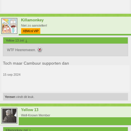
Killamonkey
Niet zo aanstellen!
XBW.nl VIP
Yellow 13 zei:
↑
WTF Heerenveen.
Toch maar Cambuur supporten dan
15 sep 2024
Yerewn
vindt dit leuk.
Yellow 13
Well-Known Member
Killamonkey zei:
↑