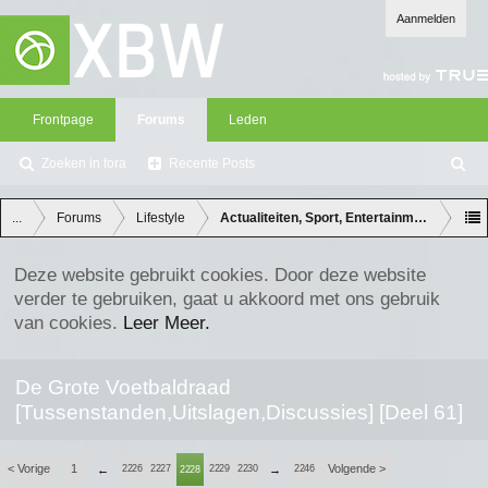
Aanmelden
Frontpage
Forums
Leden
Zoeken in fora
Recente Posts
Z
oe
ke
...
Forums
Lifestyle
Actualiteiten, Sport, Entertainment en Lifes
n
Deze website gebruikt cookies. Door deze website
verder te gebruiken, gaat u akkoord met ons gebruik
van cookies.
Leer Meer.
De Grote Voetbaldraad
[Tussenstanden,Uitslagen,Discussies] [Deel 61]
< Vorige
1
Volgende >
←
2226
2227
2229
2230
→
2246
2228