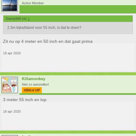
Active Member
Davey666 zei:
↑
2.3m kijkafstand voor 55 inch, is dat te doen?
Zit nu op 4 meter en 50 inch en dat gaat prima
18 apr 2020
Killamonkey
Niet zo aanstellen!
XBW.nl VIP
3 meter 55 inch en top
18 apr 2020