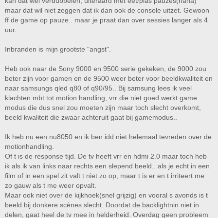
kan dat wel verdubbelen, uiteraard met eet/plas pauzes(haha)
maar dat wil niet zeggen dat ik dan ook de console uitzet. Gewoon
ff de game op pauze.. maar je praat dan over sessies langer als 4
uur.
Inbranden is mijn grootste "angst".
Heb ook naar de Sony 9000 en 9500 serie gekeken, de 9000 zou
beter zijn voor gamen en de 9500 weer beter voor beeldkwaliteit en
naar samsungs qled q80 of q90/95.. Bij samsung lees ik veel
klachten mbt tot motion handling, vrr die niet goed werkt game
modus die dus snel zou moeten zijn maar toch slecht overkomt,
beeld kwaliteit die zwaar achteruit gaat bij gamemodus..
Ik heb nu een nu8050 en ik ben idd niet helemaal tevreden over de
motionhandling.
Of t is de response tijd. De tv heeft vrr en hdmi 2.0 maar toch heb
ik als ik van links naar rechts een slepend beeld.. als je echt in een
film of in een spel zit valt t niet zo op, maar t is er en t irriteert me
zo gauw als t me weer opvalt.
Maar ook niet over de kijkhoek(snel grijzig) en vooral s avonds is t
beeld bij donkere scènes slecht. Doordat de backlightnin niet in
delen, gaat heel de tv mee in helderheid. Overdag geen probleem