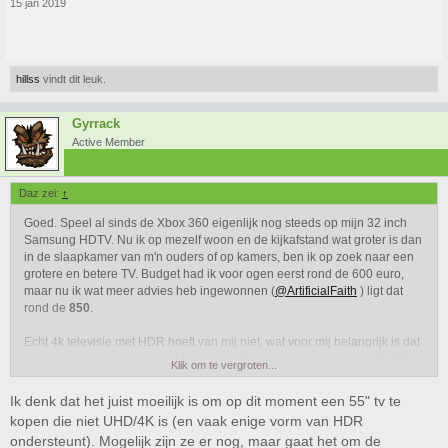
15 jan 2019
hillss
vindt dit leuk.
Gyrrack
Active Member
Daz zei:
↑
Goed. Speel al sinds de Xbox 360 eigenlijk nog steeds op mijn 32 inch
Samsung HDTV. Nu ik op mezelf woon en de kijkafstand wat groter is dan
in de slaapkamer van m'n ouders of op kamers, ben ik op zoek naar een
grotere en betere TV. Budget had ik voor ogen eerst rond de 600 euro,
maar nu ik wat meer advies heb ingewonnen (
@ArtificialFaith
) ligt dat
rond de
850
.
Echt 4k televisie met HDR hoeft van mij niet, wat voor mij belangrijk is dat
ik echt waarde voor m'n geld krijg en dat het daarnaast een stijlvolle TV is.
Klik om te vergroten...
Qua formaat lijkt 55 inch mij wel verstandig. Mainly gebruik ik de televisie
voor gamen (oude PS4, die 4k hoeft van mij niet), voetbal en af en toe een
Ik denk dat het juist moeilijk is om op dit moment een 55" tv te
film/serie.
kopen die niet UHD/4K is (en vaak enige vorm van HDR
ondersteunt). Mogelijk zijn ze er nog, maar gaat het om de
Nu kwam ik een aantal televisies tegen maar ik vindt het zelf lastig om te