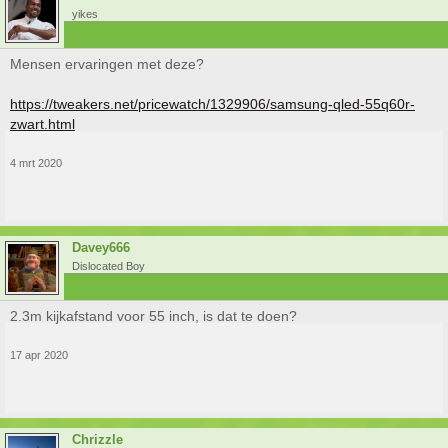
yikes
Mensen ervaringen met deze?
https://tweakers.net/pricewatch/1329906/samsung-qled-55q60r-
zwart.html
4 mrt 2020
Davey666
Dislocated Boy
2.3m kijkafstand voor 55 inch, is dat te doen?
17 apr 2020
Chrizzle