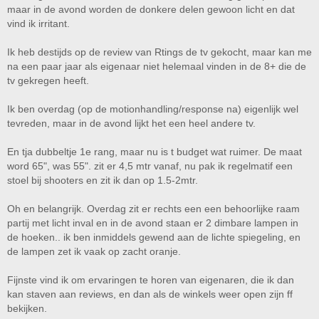
maar in de avond worden de donkere delen gewoon licht en dat
vind ik irritant.
Ik heb destijds op de review van Rtings de tv gekocht, maar kan me
na een paar jaar als eigenaar niet helemaal vinden in de 8+ die de
tv gekregen heeft.
Ik ben overdag (op de motionhandling/response na) eigenlijk wel
tevreden, maar in de avond lijkt het een heel andere tv.
En tja dubbeltje 1e rang, maar nu is t budget wat ruimer. De maat
word 65", was 55". zit er 4,5 mtr vanaf, nu pak ik regelmatif een
stoel bij shooters en zit ik dan op 1.5-2mtr.
Oh en belangrijk. Overdag zit er rechts een een behoorlijke raam
partij met licht inval en in de avond staan er 2 dimbare lampen in
de hoeken.. ik ben inmiddels gewend aan de lichte spiegeling, en
de lampen zet ik vaak op zacht oranje.
Fijnste vind ik om ervaringen te horen van eigenaren, die ik dan
kan staven aan reviews, en dan als de winkels weer open zijn ff
bekijken.