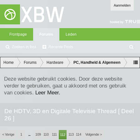
Aanmelden
Frontpage
Forums
Leden
Zoeken in fora
Recente Posts
Z
oe
ke
Home
Forums
Hardware
PC, Handheld & Algemeen
n
Deze website gebruikt cookies. Door deze website
verder te gebruiken, gaat u akkoord met ons gebruik
van cookies.
Leer Meer.
De HDTV, 3D en Digitale Televisie Thread [ Deel
26 ]
< Vorige
1
109
110
111
113
114
Volgende >
←
112