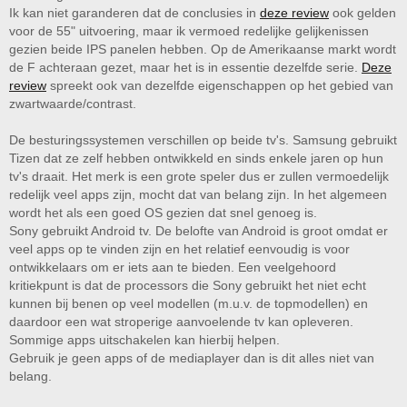
Ik kan niet garanderen dat de conclusies in
deze review
ook gelden
voor de 55" uitvoering, maar ik vermoed redelijke gelijkenissen
gezien beide IPS panelen hebben. Op de Amerikaanse markt wordt
de F achteraan gezet, maar het is in essentie dezelfde serie.
Deze
review
spreekt ook van dezelfde eigenschappen op het gebied van
zwartwaarde/contrast.
De besturingssystemen verschillen op beide tv's. Samsung gebruikt
Tizen dat ze zelf hebben ontwikkeld en sinds enkele jaren op hun
tv's draait. Het merk is een grote speler dus er zullen vermoedelijk
redelijk veel apps zijn, mocht dat van belang zijn. In het algemeen
wordt het als een goed OS gezien dat snel genoeg is.
Sony gebruikt Android tv. De belofte van Android is groot omdat er
veel apps op te vinden zijn en het relatief eenvoudig is voor
ontwikkelaars om er iets aan te bieden. Een veelgehoord
kritiekpunt is dat de processors die Sony gebruikt het niet echt
kunnen bij benen op veel modellen (m.u.v. de topmodellen) en
daardoor een wat stroperige aanvoelende tv kan opleveren.
Sommige apps uitschakelen kan hierbij helpen.
Gebruik je geen apps of de mediaplayer dan is dit alles niet van
belang.