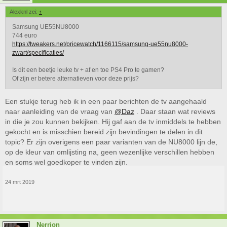
Alexknl zei:
↑
Samsung UE55NU8000
744 euro
https://tweakers.net/pricewatch/1166115/samsung-ue55nu8000-
zwart/specificaties/
Is dit een beetje leuke tv + af en toe PS4 Pro te gamen?
Of zijn er betere alternatieven voor deze prijs?
Een stukje terug heb ik in een paar berichten de tv aangehaald
naar aanleiding van de vraag van
@Daz
. Daar staan wat reviews
in die je zou kunnen bekijken. Hij gaf aan de tv inmiddels te hebben
gekocht en is misschien bereid zijn bevindingen te delen in dit
topic? Er zijn overigens een paar varianten van de NU8000 lijn de,
op de kleur van omlijsting na, geen wezenlijke verschillen hebben
en soms wel goedkoper te vinden zijn.
24 mrt 2019
Nerrion