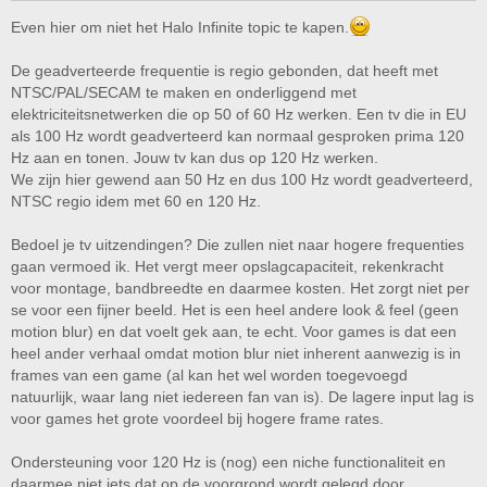
Even hier om niet het Halo Infinite topic te kapen.
De geadverteerde frequentie is regio gebonden, dat heeft met
NTSC/PAL/SECAM te maken en onderliggend met
elektriciteitsnetwerken die op 50 of 60 Hz werken. Een tv die in EU
als 100 Hz wordt geadverteerd kan normaal gesproken prima 120
Hz aan en tonen. Jouw tv kan dus op 120 Hz werken.
We zijn hier gewend aan 50 Hz en dus 100 Hz wordt geadverteerd,
NTSC regio idem met 60 en 120 Hz.
Bedoel je tv uitzendingen? Die zullen niet naar hogere frequenties
gaan vermoed ik. Het vergt meer opslagcapaciteit, rekenkracht
voor montage, bandbreedte en daarmee kosten. Het zorgt niet per
se voor een fijner beeld. Het is een heel andere look & feel (geen
motion blur) en dat voelt gek aan, te echt. Voor games is dat een
heel ander verhaal omdat motion blur niet inherent aanwezig is in
frames van een game (al kan het wel worden toegevoegd
natuurlijk, waar lang niet iedereen fan van is). De lagere input lag is
voor games het grote voordeel bij hogere frame rates.
Ondersteuning voor 120 Hz is (nog) een niche functionaliteit en
daarmee niet iets dat op de voorgrond wordt gelegd door