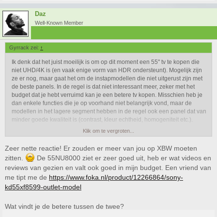
Daz
Well-Known Member
Gyrrack zei:
↑
Ik denk dat het juist moeilijk is om op dit moment een 55" tv te kopen die
niet UHD/4K is (en vaak enige vorm van HDR ondersteunt). Mogelijk zijn
ze er nog, maar gaat het om de instapmodellen die niet uitgerust zijn met
de beste panels. In de regel is dat niet interessant meer, zeker met het
budget dat je hebt verruimd kan je een betere tv kopen. Misschien heb je
dan enkele functies die je op voorhand niet belangrijk vond, maar de
modellen in het lagere segment hebben in de regel ook een panel dat van
minder goede kwaliteit is (contrast, kleur echtheid, homogeniteit etc.).
Klik om te vergroten...
Ik heb de tv markt het afgelopen jaar iets minder gevolgd zodat ik met
name van de top modellen wat heb meegekregen, maar niet het midden
Zeer nette reactie! Er zouden er meer van jou op XBW moeten
segment (hobbymatig volgde ik voorheen alles). Daarom kan ik niet alles
zitten.
De 55NU8000 ziet er zeer goed uit, heb er wat videos en
zeggen over de modellen die je noemt.
reviews van gezien en valt ook goed in mijn budget. Een vriend van
me tipt me de
https://www.foka.nl/product/12266864/sony-
Globaal:
kd55xf8599-outlet-model
XF7004: 50 Hz model, dat leidt tot enige onscherpte bij
bijvoorbeeld voetbal uitzendingen.
Wat vindt je de betere tussen de twee?
XF8599: 100 Hz, heeft een IPS panel. Goede kijkhoeken, minder
goed contrast dan een ander type panel (panel = beeldscherm).