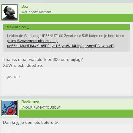
Daz
Well-Known Member
Reckuuza zei:
↑
Lekker de Samsung UE55NU7100 Zwart voor 535 halen en je bent klaar
(
https://www.tvreus.nl/samsung-
ue55n...MuNFf6fwK_85B9gvb1t6rycxWU4NIpJgaAgeyEALw_wcB
).
Thanks maar wat als ik er 300 euro bijleg?
XBW is echt dood zo.
15 jan 2019
Reckuuza
#YOURIPWHATYOUSOW
Dan krijg je een iets betere tv.