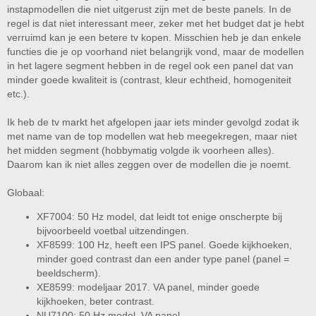
instapmodellen die niet uitgerust zijn met de beste panels. In de
bepalen waarom de 1 beter is dan de ander. Verder heb ik ook geen
verstand van 50, 60 of 120Hz. Als de tv maar geen verschikkelijke input
regel is dat niet interessant meer, zeker met het budget dat je hebt
lag heeft.
verruimd kan je een betere tv kopen. Misschien heb je dan enkele
functies die je op voorhand niet belangrijk vond, maar de modellen
Deze drie bijvoorbeeld. Ruim 100,- verschil. Maar zit er dan ook in
in het lagere segment hebben in de regel ook een panel dat van
kwaliteit/performance veel verschil?
minder goede kwaliteit is (contrast, kleur echtheid, homogeniteit
https://www.coolblue.nl/product/813227/sony-kd-55xf7004.html
etc.).
https://tweakers.net/pricewatch/1160535/sony-kd-55xf8599-zwart/reviews/
https://tweakers.net/pricewatch/751159/sony-kd-55xe8599-zwart/reviews/
(wat is er storend aan kijkhoek?)
Ik heb de tv markt het afgelopen jaar iets minder gevolgd zodat ik
met name van de top modellen wat heb meegekregen, maar niet
Stuk goedkoper:
het midden segment (hobbymatig volgde ik voorheen alles).
https://tweakers.net/pricewatch/1167485/samsung-ue55nu7100-zwart.html
Daarom kan ik niet alles zeggen over de modellen die je noemt.
En nog duurder, maar volgens mij krijgt deze niet zoveel goede recensies:
https://tweakers.net/pricewatch/1210457/lg-55sk8000plb-zwart.html
Globaal:
XF7004: 50 Hz model, dat leidt tot enige onscherpte bij
bijvoorbeeld voetbal uitzendingen.
XF8599: 100 Hz, heeft een IPS panel. Goede kijkhoeken,
minder goed contrast dan een ander type panel (panel =
beeldscherm).
XE8599: modeljaar 2017. VA panel, minder goede
kijkhoeken, beter contrast.
NU7100: 50 Hz model. VA panel.