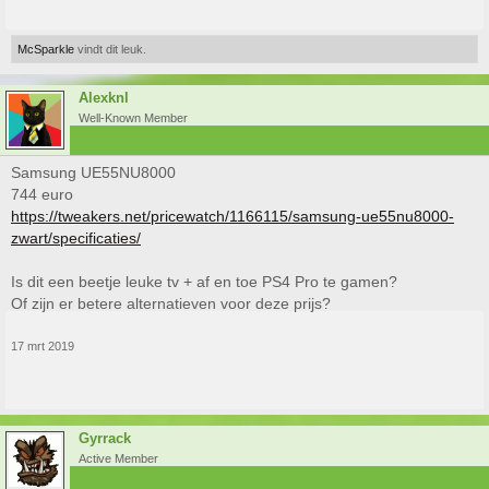
McSparkle
vindt dit leuk.
Alexknl
Well-Known Member
Samsung UE55NU8000
744 euro
https://tweakers.net/pricewatch/1166115/samsung-ue55nu8000-
zwart/specificaties/
Is dit een beetje leuke tv + af en toe PS4 Pro te gamen?
Of zijn er betere alternatieven voor deze prijs?
17 mrt 2019
Gyrrack
Active Member