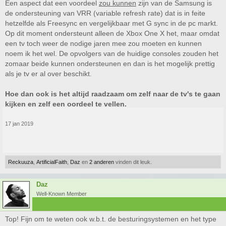
Een aspect dat een voordeel
zou kunnen
zijn van de Samsung is
de ondersteuning van VRR (variable refresh rate) dat is in feite
hetzelfde als Freesync en vergelijkbaar met G sync in de pc markt.
Op dit moment ondersteunt alleen de Xbox One X het, maar omdat
een tv toch weer de nodige jaren mee zou moeten en kunnen
noem ik het wel. De opvolgers van de huidige consoles zouden het
zomaar beide kunnen ondersteunen en dan is het mogelijk prettig
als je tv er al over beschikt.
Hoe dan ook is het altijd raadzaam om zelf naar de tv's te gaan
kijken en zelf een oordeel te vellen.
17 jan 2019
Reckuuza
,
ArtificialFaith
,
Daz
en
2 anderen
vinden dit leuk.
Daz
Well-Known Member
Top! Fijn om te weten ook w.b.t. de besturingsystemen en het type