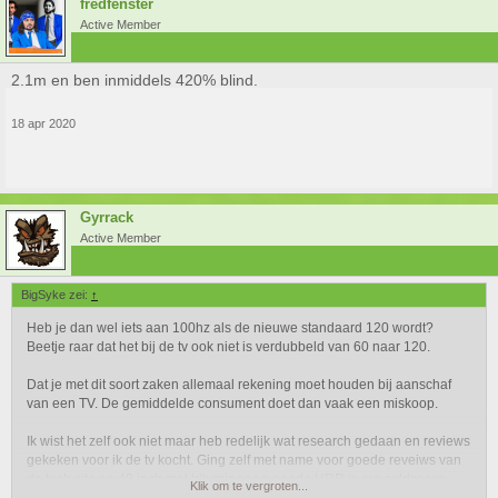
fredfenster
Active Member
2.1m en ben inmiddels 420% blind.
18 apr 2020
Gyrrack
Active Member
BigSyke zei:
↑
Heb je dan wel iets aan 100hz als de nieuwe standaard 120 wordt?
Beetje raar dat het bij de tv ook niet is verdubbeld van 60 naar 120.
Dat je met dit soort zaken allemaal rekening moet houden bij aanschaf
van een TV. De gemiddelde consument doet dan vaak een miskoop.
Ik wist het zelf ook niet maar heb redelijk wat research gedaan en reviews
gekeken voor ik de tv kocht. Ging zelf met name voor goede reveiws van
de tech site en 49 inch met triluminos en goede HDR is erg zeldzaam.
Klik om te vergroten...