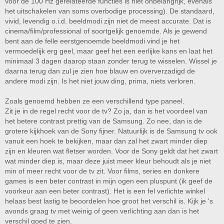
voor de 100 Hz gerelateerde functies is niet onbelangrijk, evenals
enkele andere modellen die je zelf aanhaalt, dat is wel handig.
het uitschakelen van soms overbodige processing). De standaard,
Onderaan top 7 lijst is een panel te vinden dat je kunt open klikken voor
meer modellen die goed scoren bij hen.
vivid, levendig o.i.d. beeldmodi zijn niet de meest accurate. Dat is
cinema/film/professional of soortgelijk genoemde. Als je gewend
bent aan de felle eerstgenoemde beeldmodi vind je het
vermoedelijk erg geel, maar geef het een eerlijke kans en laat het
minimaal 3 dagen daarop staan zonder terug te wisselen. Wissel je
daarna terug dan zul je zien hoe blauw en oververzadigd de
andere modi zijn. Is het niet jouw ding, prima, niets verloren.
Zoals genoemd hebben ze een verschillend type paneel.
Zit je in de regel recht voor de tv? Zo ja, dan is het voordeel van
het betere contrast prettig van de Samsung. Zo nee, dan is de
grotere kijkhoek van de Sony fijner. Natuurlijk is de Samsung tv ook
vanuit een hoek te bekijken, maar dan zal het zwart minder diep
zijn en kleuren wat fletser worden. Voor de Sony geldt dat het zwart
wat minder diep is, maar deze juist meer kleur behoudt als je niet
min of meer recht voor de tv zit. Voor films, series en donkere
games is een beter contrast in mijn ogen een pluspunt (ik geef de
voorkeur aan een beter contrast). Het is een fel verlichte winkel
helaas best lastig te beoordelen hoe groot het verschil is. Kijk je 's
avonds graag tv met weinig of geen verlichting aan dan is het
verschil goed te zien.