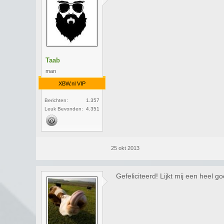
Taab
man
XBW.nl VIP
Berichten:
1.357
Leuk Bevonden:
4.351
25 okt 2013
Gefeliciteerd! Lijkt mij een heel