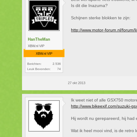
Is dit die Inazuma?
Schijnen sterke blokken te zijn:
http://www.motor-forum.nl/forum/
HanTheMan
XBW.nl VIP
XBW.nl VIP
Berichten:
2.536
Leuk Bevonden:
74
27 okt 2013
Ik weet niet of alle GSX750 motor
http://www.bikeexif.com/suzuki-g
Hij wordt nu gerepareerd, hij had
Wat ik heel mooi vind, is de retro 