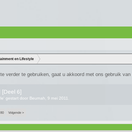
tainment en Lifestyle
te verder te gebruiken, gaat u akkoord met ons gebruik van
 [Deel 6]
yle
' gestart door
Beumah
,
9 mei 2011
.
80
Volgende >