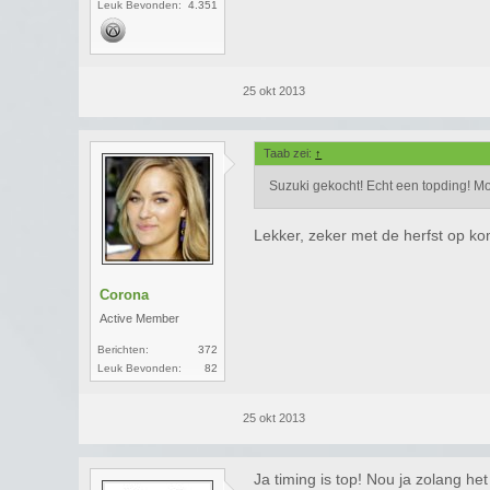
Leuk Bevonden:
4.351
25 okt 2013
Taab zei:
↑
Suzuki gekocht! Echt een topding! Mo
Lekker, zeker met de herfst op ko
Corona
Active Member
Berichten:
372
Leuk Bevonden:
82
25 okt 2013
Ja timing is top! Nou ja zolang het