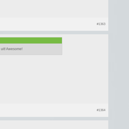
#1363
w uit! Awesome!
#1364