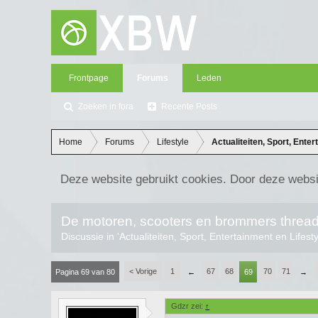
Frontpage
Forums
Leden
Zoeken in fora
Recente Posts
Home
Forums
Lifestyle
Actualiteiten, Sport, Enter
Deze website gebruikt cookies. Door deze websi
De motoren, scooters en brommers thread
Discussie in '
Actualiteiten, Sport, Entertainment en Lifest
< Vorige
1
67
68
70
71
Pagina 69 van 80
←
69
→
Gdzr zei:
↑