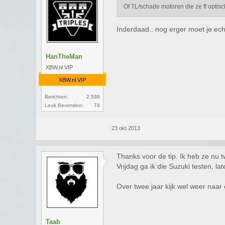
Of TL/schade motoren die ze ff opti
Inderdaad.. nog erger moet je ech
HanTheMan
XBW.nl VIP
XBW.nl VIP
Berichten:
2.536
Leuk Bevonden:
74
23 okt 2013
Thanks voor de tip. Ik heb ze nu 
Vrijdag ga ik die Suzuki testen, l
Over twee jaar kijk wel weer naar 
Taab