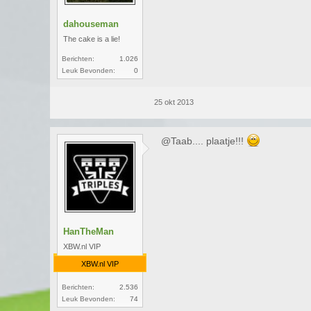
dahouseman
The cake is a lie!
Berichten:
1.026
Leuk Bevonden:
0
25 okt 2013
@Taab.... plaatje!!!
HanTheMan
XBW.nl VIP
XBW.nl VIP
Berichten:
2.536
Leuk Bevonden:
74