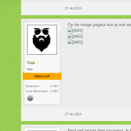
27 okt 2013
Op de vorige pagina kun je ook een
Taab
man
XBW.nl VIP
Berichten:
1.357
Leuk Bevonden:
4.351
27 okt 2013
Best wel aparte fiets trouwens, i