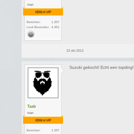
man
XBW.nl VIP
Berichten:
1.357
Leuk Bevonden:
4.351
23 okt 2013
Suzuki gekocht! Echt een topding!
Taab
man
XBW.nl VIP
Berichten:
1.357