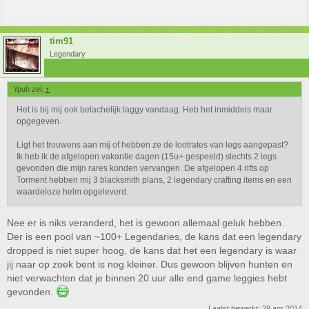
tim91
Legendary
Ypuh zei:
↑
Het is bij mij ook belachelijk laggy vandaag. Heb het inmiddels maar
opgegeven.
Ligt het trouwens aan mij of hebben ze de lootrates van legs aangepast?
Ik heb ik de afgelopen vakantie dagen (15u+ gespeeld) slechts 2 legs
gevonden die mijn rares konden vervangen. De afgelopen 4 rifts op
Torment hebben mij 3 blacksmith plans, 2 legendary crafting items en een
waardeloze helm opgeleverd.
Nee er is niks veranderd, het is gewoon allemaal geluk hebben.
Der is een pool van ~100+ Legendaries, de kans dat een legendary
dropped is niet super hoog, de kans dat het een legendary is waar
jij naar op zoek bent is nog kleiner. Dus gewoon blijven hunten en
niet verwachten dat je binnen 20 uur alle end game leggies hebt
gevonden.
Laatst bewerkt:
29 apr 2014