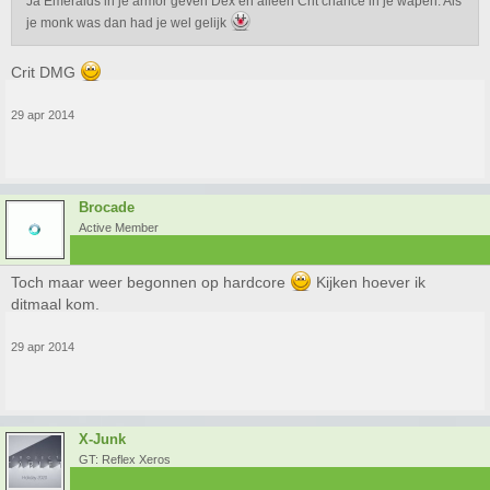
Ja Emeralds in je armor geven Dex en alleen Crit chance in je wapen. Als
je monk was dan had je wel gelijk
Crit DMG
29 apr 2014
Brocade
Active Member
Toch maar weer begonnen op hardcore
Kijken hoever ik
ditmaal kom.
29 apr 2014
X-Junk
GT: Reflex Xeros