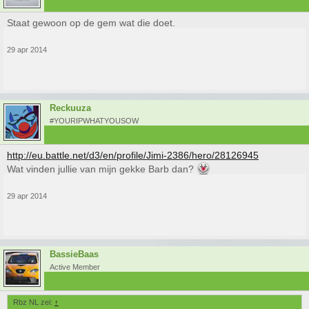
Staat gewoon op de gem wat die doet.
29 apr 2014
Reckuuza
#YOURIPWHATYOUSOW
http://eu.battle.net/d3/en/profile/Jimi-2386/hero/28126945
Wat vinden jullie van mijn gekke Barb dan?
29 apr 2014
BassieBaas
Active Member
Rbz NL zei:
↑