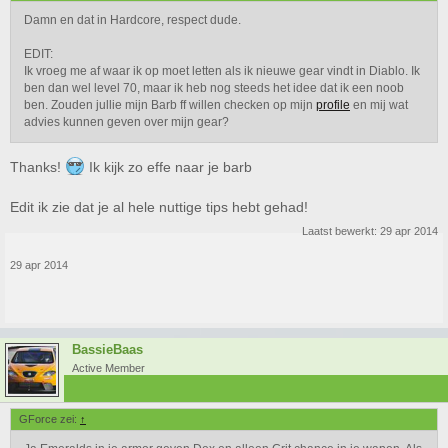
Damn en dat in Hardcore, respect dude.
EDIT:
Ik vroeg me af waar ik op moet letten als ik nieuwe gear vindt in Diablo. Ik
ben dan wel level 70, maar ik heb nog steeds het idee dat ik een noob
ben. Zouden jullie mijn Barb ff willen checken op mijn
profile
en mij wat
advies kunnen geven over mijn gear?
Thanks!
Ik kijk zo effe naar je barb
Edit ik zie dat je al hele nuttige tips hebt gehad!
Laatst bewerkt:
29 apr 2014
29 apr 2014
BassieBaas
Active Member
GForce zei:
↑