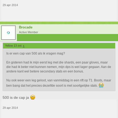
29 apr 2014
Brocade
Active Member
Yellow 13 zei:
↑
Is er een cap van 500 als ik vragen mag?
En gisteren had ik mijn eerst leg met die shards, een paar gloves, maar
die had ik beter niet kunnen nemen, mijn dps is wel lager gegaan. Aan de
andere kant wel betere secondary stats en een bonus.
Nu ook weer een leg geloot, van vanmiddag in een rift op T1. Boots, maar
ben bang dat het precies dezelfde soort is met soortgelijke stats.
500 is de cap ja
29 apr 2014