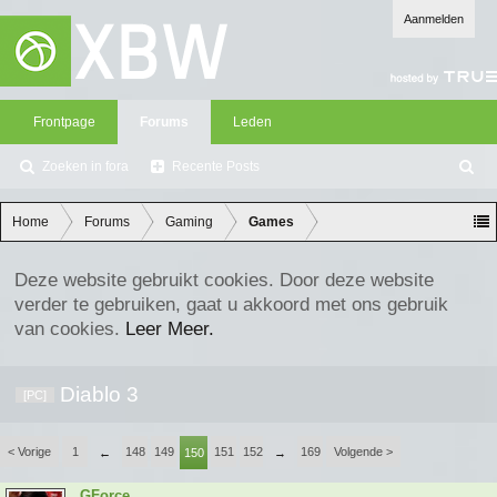
Aanmelden
Frontpage
Forums
Leden
Zoeken in fora
Recente Posts
Z
oe
ke
Home
Forums
Gaming
Games
n
Deze website gebruikt cookies. Door deze website
verder te gebruiken, gaat u akkoord met ons gebruik
van cookies.
Leer Meer.
Diablo 3
[PC]
< Vorige
1
148
149
151
152
169
Volgende >
←
150
→
GForce