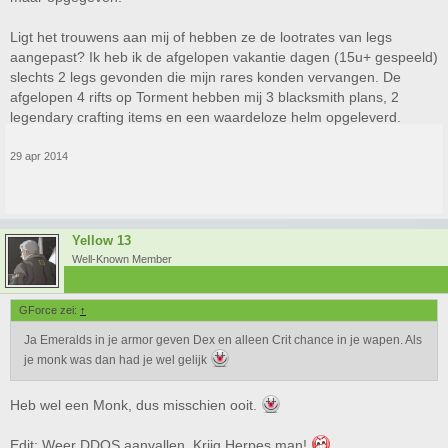
Ligt het trouwens aan mij of hebben ze de lootrates van legs
aangepast? Ik heb ik de afgelopen vakantie dagen (15u+ gespeeld)
slechts 2 legs gevonden die mijn rares konden vervangen. De
afgelopen 4 rifts op Torment hebben mij 3 blacksmith plans, 2
legendary crafting items en een waardeloze helm opgeleverd.
29 apr 2014
Yellow 13
Well-Known Member
GForce zei:
↑
Ja Emeralds in je armor geven Dex en alleen Crit chance in je wapen. Als
je monk was dan had je wel gelijk
Heb wel een Monk, dus misschien ooit.
Edit: Weer DDOS aanvallen. Krijg Herpes man!