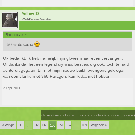
Yellow 13
Well-Known Member
Brocade zei:
↑
500 is de cap ja
Ok bedankt. Ik heb namelijk mijn gloves maar even vervangen.
Ondanks dat het een legendary was, best aardig ook, toch te hard
achteruit gegaan. En met mijn nieuwe build, overigens gekregen
van een clanlid met 368 Paragon, kan ik dat niet hebben.
29 apr 2014
(Je moet aanmelden of registreren om hier te kunnen reageren.)
< Vorige
1
148
149
151
152
169
Volgende >
←
150
→