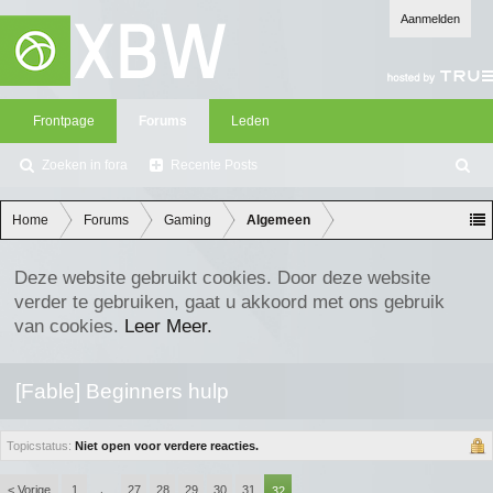
Aanmelden
Frontpage
Forums
Leden
Zoeken in fora
Recente Posts
Z
oe
ke
Home
Forums
Gaming
Algemeen
n
Deze website gebruikt cookies. Door deze website
verder te gebruiken, gaat u akkoord met ons gebruik
van cookies.
Leer Meer.
[Fable] Beginners hulp
Topicstatus:
Niet open voor verdere reacties.
< Vorige
1
27
28
29
30
31
←
32