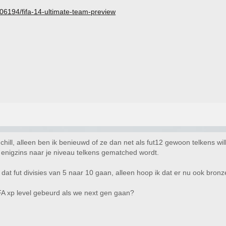
/106194/fifa-14-ultimate-team-preview
chill, alleen ben ik benieuwd of ze dan net als fut12 gewoon telkens wi
h enigzins naar je niveau telkens gematched wordt.
dat fut divisies van 5 naar 10 gaan, alleen hoop ik dat er nu ook bronz
IFA xp level gebeurd als we next gen gaan?