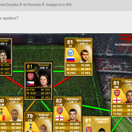
et Dzyuba IF en Rosicky IF, budget zo'n 60k
ee spelers?