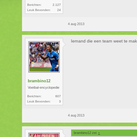
Berichten:
2.127
Leuk Bevonden:
24
4 aug 2013
Iemand die een team weet te make
brambino12
Voetbal-encyclopedie
Berichten:
607
Leuk Bevonden:
3
4 aug 2013
brambino12 zei:
↑