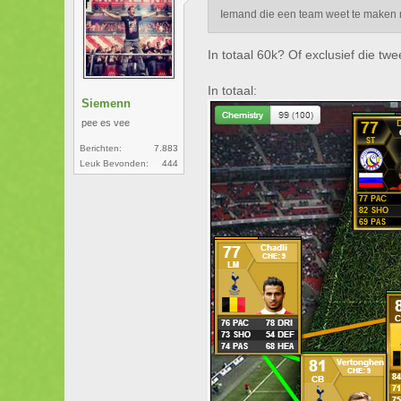
Iemand die een team weet te maken m
In totaal 60k? Of exclusief die tw
In totaal:
Siemenn
pee es vee
Berichten:
7.883
Leuk Bevonden:
444