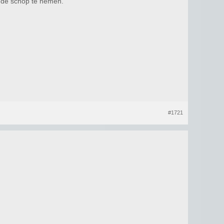
r de schop te nemen.
#1721