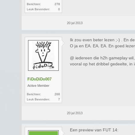
Berichten:
278
Leuk Bevonden:
0
20 jul 2013
Ik zou even beter lezen ;-) . En d
O ja en EA. EA. EA. En goed leze
@ iedereen die h2h gameplay wil, 
vooral op het dribbel gedeelte, in
FiDoDiDo007
Active Member
Berichten:
268
Leuk Bevonden:
7
20 jul 2013
Een preview van FUT 14: