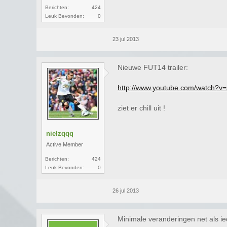
Berichten:
424
Leuk Bevonden:
0
23 jul 2013
Nieuwe FUT14 trailer:
http://www.youtube.com/watch?
ziet er chill uit !
nielzqqq
Active Member
Berichten:
424
Leuk Bevonden:
0
26 jul 2013
Minimale veranderingen net als ie