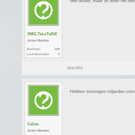
veel leuker, maar ze doen het nie
DMG.TeLeTuBiE
Active Member
Berichten:
396
Leuk Bevonden:
0
18 jul 2013
Hebben sommigen miljarden coi
Calias
Active Member