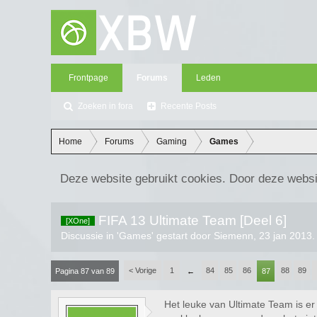
Frontpage
Forums
Leden
Zoeken in fora
Recente Posts
Home
Forums
Gaming
Games
Deze website gebruikt cookies. Door deze websi
FIFA 13 Ultimate Team [Deel 6]
[XOne]
Discussie in '
Games
' gestart door
Siemenn
,
23 jan 2013
.
< Vorige
1
84
85
86
88
89
Pagina 87 van 89
←
87
Het leuke van Ultimate Team is er 