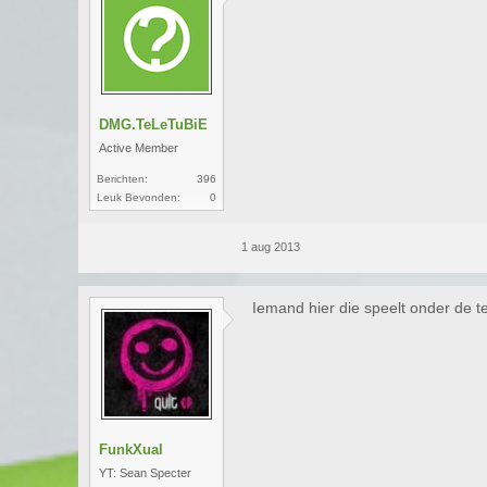
DMG.TeLeTuBiE
Active Member
Berichten:
396
Leuk Bevonden:
0
1 aug 2013
Iemand hier die speelt onder de
FunkXual
YT: Sean Specter