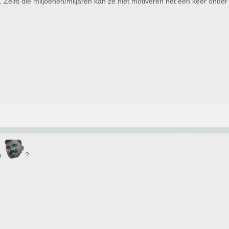
t. Zelfs die miljoenen/miljaren kan ze niet motiveren het een keer onde
ns
?