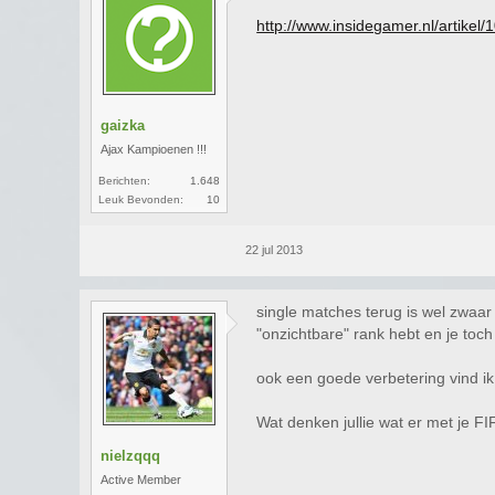
http://www.insidegamer.nl/artikel
gaizka
Ajax Kampioenen !!!
Berichten:
1.648
Leuk Bevonden:
10
22 jul 2013
single matches terug is wel zwaar 
"onzichtbare" rank hebt en je toc
ook een goede verbetering vind ik 
Wat denken jullie wat er met je F
nielzqqq
Active Member