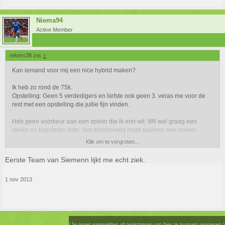
Niema94
Active Member
rekers38 zei:
↑
Kan iemand voor mij een nice hybrid maken?
Ik heb zo rond de 75k.
Opstelling: Geen 5 verdedigers en liefste ook geen 3. veras me voor de
rest met een opstelling die jullie fijn vinden.
Heb geen voorkeur aan een speler die ik erin wil. Wil wel graag een
sterke en kopsterke spits. Het middenveld moet sowieso een breker
bevatten met H/M of H/L. Voor de rest middenvelders met veel pass en
Klik om te vergroten...
schot zou wel handig zijn.
Eerste Team van Siemenn lijkt me echt ziek.
Verdedigers graag met H/M maar is geen must. en rond de 70 pace.
1 nov 2013
Nou, hopelijk lukt het
(Je moet aanmelden of registreren om hier te kunnen reageren.)