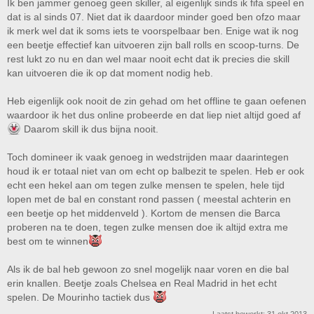
Ik ben jammer genoeg geen skiller, al eigenlijk sinds ik fifa speel en
dat is al sinds 07. Niet dat ik daardoor minder goed ben ofzo maar
ik merk wel dat ik soms iets te voorspelbaar ben. Enige wat ik nog
een beetje effectief kan uitvoeren zijn ball rolls en scoop-turns. De
rest lukt zo nu en dan wel maar nooit echt dat ik precies die skill
kan uitvoeren die ik op dat moment nodig heb.
Heb eigenlijk ook nooit de zin gehad om het offline te gaan oefenen
waardoor ik het dus online probeerde en dat liep niet altijd goed af
Daarom skill ik dus bijna nooit.
Toch domineer ik vaak genoeg in wedstrijden maar daarintegen
houd ik er totaal niet van om echt op balbezit te spelen. Heb er ook
echt een hekel aan om tegen zulke mensen te spelen, hele tijd
lopen met de bal en constant rond passen ( meestal achterin en
een beetje op het middenveld ). Kortom de mensen die Barca
proberen na te doen, tegen zulke mensen doe ik altijd extra me
best om te winnen
Als ik de bal heb gewoon zo snel mogelijk naar voren en die bal
erin knallen. Beetje zoals Chelsea en Real Madrid in het echt
spelen. De Mourinho tactiek dus