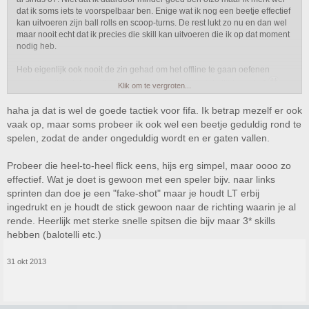
dat ik soms iets te voorspelbaar ben. Enige wat ik nog een beetje effectief
kan uitvoeren zijn ball rolls en scoop-turns. De rest lukt zo nu en dan wel
maar nooit echt dat ik precies die skill kan uitvoeren die ik op dat moment
nodig heb.
Heb eigenlijk ook nooit de zin gehad om het offline te gaan oefenen
waardoor ik het dus online probeerde en dat liep niet altijd goed af
Klik om te vergroten...
Daarom skill ik dus bijna nooit.
haha ja dat is wel de goede tactiek voor fifa. Ik betrap mezelf er ook
Toch domineer ik vaak genoeg in wedstrijden maar daarintegen houd ik er
vaak op, maar soms probeer ik ook wel een beetje geduldig rond te
totaal niet van om echt op balbezit te spelen. Heb er ook echt een hekel
spelen, zodat de ander ongeduldig wordt en er gaten vallen.
aan om tegen zulke mensen te spelen, hele tijd lopen met de bal en
constant rond passen ( meestal achterin en een beetje op het middenveld
Probeer die heel-to-heel flick eens, hijs erg simpel, maar oooo zo
). Kortom de mensen die Barca proberen na te doen, tegen zulke mensen
effectief. Wat je doet is gewoon met een speler bijv. naar links
doe ik altijd extra me best om te winnen
sprinten dan doe je een "fake-shot" maar je houdt LT erbij
Als ik de bal heb gewoon zo snel mogelijk naar voren en die bal erin
ingedrukt en je houdt de stick gewoon naar de richting waarin je al
knallen. Beetje zoals Chelsea en Real Madrid in het echt spelen. De
rende. Heerlijk met sterke snelle spitsen die bijv maar 3* skills
Mourinho tactiek dus
hebben (balotelli etc.)
31 okt 2013