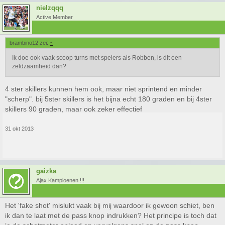
nielzqqq
Active Member
brambino12 zei:
↑
Ik doe ook vaak scoop turns met spelers als Robben, is dit een
zeldzaamheid dan?
4 ster skillers kunnen hem ook, maar niet sprintend en minder
"scherp". bij 5ster skillers is het bijna echt 180 graden en bij 4ster
skillers 90 graden, maar ook zeker effectief
31 okt 2013
gaizka
Ajax Kampioenen !!!
Het 'fake shot' mislukt vaak bij mij waardoor ik gewoon schiet, ben
ik dan te laat met de pass knop indrukken? Het principe is toch dat