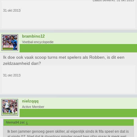
Laatst bewerkt:
31 okt 2013
31 okt 2013
brambino12
Voetbal-encyclopedie
Ik doe ook vaak scoop turns met spelers als Robben, is dit een
zeldzaamheid dan?
31 okt 2013
nielzqqq
Active Member
Niema94 zei:
↑
Ik ben jammer genoeg geen skiller, al eigenlijk sinds ik fifa speel en dat is
al sinds 07. Niet dat ik daardoor minder goed ben ofzo maar ik merk wel