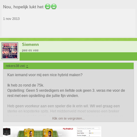
Nou, hopelijk lukt het
1 nov 2013
Siemenn
pee es vee
rekers38 zei:
↑
Kan iemand voor mij een nice hybrid maken?
Ik heb zo rond de 75k.
Opstelling: Geen 5 verdedigers en liefste ook geen 3. veras me voor de
rest met een opstelling die jullie fijn vinden.
Heb geen voorkeur aan een speler die ik erin wil. Wil wel graag een
sterke en kopsterke spits. Het middenveld moet sowieso een breker
bevatten met H/M of H/L. Voor de rest middenvelders met veel pass en
Klik om te vergroten...
schot zou wel handig zijn.
Verdedigers graag met H/M maar is geen must. en rond de 70 pace.