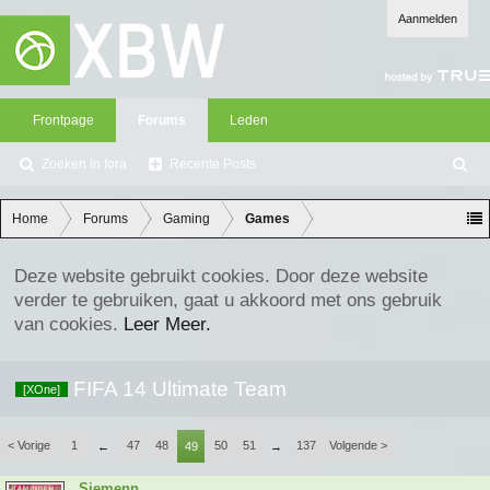
Aanmelden
Frontpage
Forums
Leden
Zoeken in fora
Recente Posts
Z
oe
ke
Home
Forums
Gaming
Games
n
Deze website gebruikt cookies. Door deze website
verder te gebruiken, gaat u akkoord met ons gebruik
van cookies.
Leer Meer.
FIFA 14 Ultimate Team
[XOne]
< Vorige
1
47
48
50
51
137
Volgende >
←
49
→
Siemenn