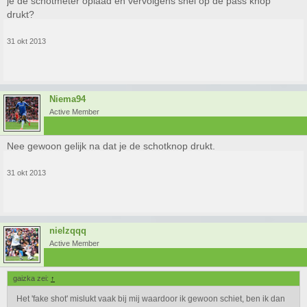
je de schotmeter oplaad en vervolgens snel op de pass knop
drukt?
31 okt 2013
Niema94
Active Member
Nee gewoon gelijk na dat je de schotknop drukt.
31 okt 2013
nielzqqq
Active Member
gaizka zei:
↑
Het 'fake shot' mislukt vaak bij mij waardoor ik gewoon schiet, ben ik dan