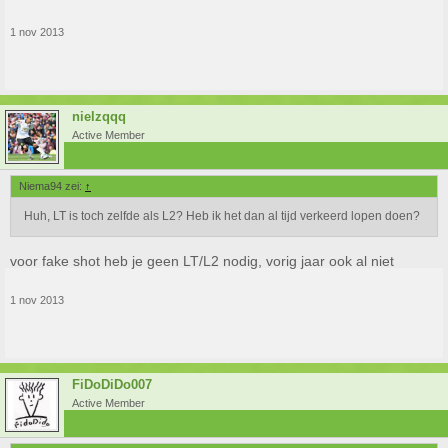
1 nov 2013
nielzqqq
Active Member
Niema94 zei:
↑
Huh, LT is toch zelfde als L2? Heb ik het dan al tijd verkeerd lopen doen?
voor fake shot heb je geen LT/L2 nodig, vorig jaar ook al niet
1 nov 2013
FiDoDiDo007
Active Member