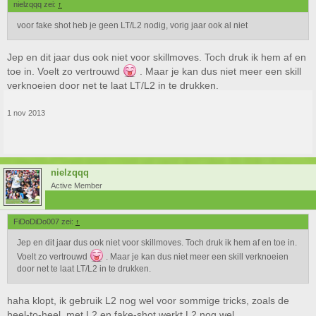
nielzqqq zei:
↑
voor fake shot heb je geen LT/L2 nodig, vorig jaar ook al niet
Jep en dit jaar dus ook niet voor skillmoves. Toch druk ik hem af en
toe in. Voelt zo vertrouwd
. Maar je kan dus niet meer een skill
verknoeien door net te laat LT/L2 in te drukken.
1 nov 2013
nielzqqq
Active Member
FiDoDiDo007 zei:
↑
Jep en dit jaar dus ook niet voor skillmoves. Toch druk ik hem af en toe in.
Voelt zo vertrouwd
. Maar je kan dus niet meer een skill verknoeien
door net te laat LT/L2 in te drukken.
haha klopt, ik gebruik L2 nog wel voor sommige tricks, zoals de
heel-to-heel, met L2 en fake-shot werkt L2 nog wel