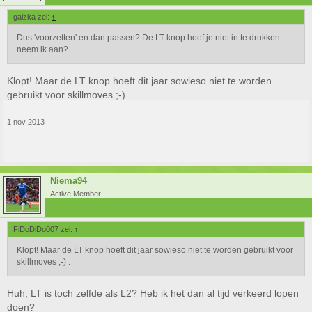
gaizka zei:
↑
Dus 'voorzetten' en dan passen? De LT knop hoef je niet in te drukken
neem ik aan?
Klopt! Maar de LT knop hoeft dit jaar sowieso niet te worden
gebruikt voor skillmoves ;-) .
1 nov 2013
Niema94
Active Member
FiDoDiDo007 zei:
↑
Klopt! Maar de LT knop hoeft dit jaar sowieso niet te worden gebruikt voor
skillmoves ;-) .
Huh, LT is toch zelfde als L2? Heb ik het dan al tijd verkeerd lopen
doen?