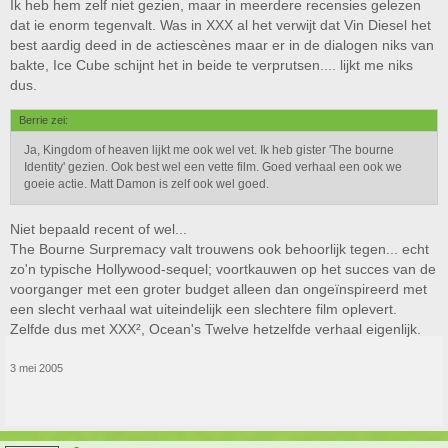
Ik heb hem zelf niet gezien, maar in meerdere recensies gelezen
dat ie enorm tegenvalt. Was in XXX al het verwijt dat Vin Diesel het
best aardig deed in de actiescènes maar er in de dialogen niks van
bakte, Ice Cube schijnt het in beide te verprutsen.... lijkt me niks
dus.
Berrie zei:
Ja, Kingdom of heaven lijkt me ook wel vet. Ik heb gister 'The bourne
Identity' gezien. Ook best wel een vette film. Goed verhaal een ook we
goeie actie. Matt Damon is zelf ook wel goed.
Niet bepaald recent of wel...
The Bourne Surpremacy valt trouwens ook behoorlijk tegen... echt
zo'n typische Hollywood-sequel; voortkauwen op het succes van de
voorganger met een groter budget alleen dan ongeïnspireerd met
een slecht verhaal wat uiteindelijk een slechtere film oplevert.
Zelfde dus met XXX², Ocean's Twelve hetzelfde verhaal eigenlijk.
3 mei 2005