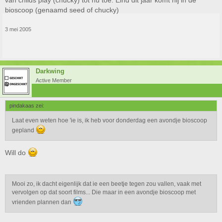
van childs play (chucky) tot nu toe. Eind dit jaar komt hij in de
bioscoop (genaamd seed of chucky)
3 mei 2005
Darkwing
Active Member
pindakaas zei:
Laat even weten hoe 'ie is, ik heb voor donderdag een avondje bioscoop
gepland
Will do
Mooi zo, ik dacht eigenlijk dat ie een beetje tegen zou vallen, vaak met
vervolgen op dat soort films... Die maar in een avondje bioscoop met
vrienden plannen dan