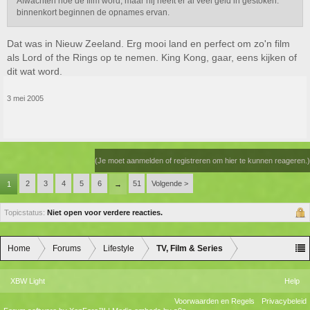
Afwachten hoe de film word, maar hij heeft er al veel geld in gestoken.
binnenkort beginnen de opnames ervan.
Dat was in Nieuw Zeeland. Erg mooi land en perfect om zo'n film
als Lord of the Rings op te nemen. King Kong, gaar, eens kijken of
dit wat word.
3 mei 2005
(Je moet aanmelden of registreren om hier te kunnen reageren.)
2
3
4
5
6
51
Volgende >
1
→
Topicstatus:
Niet open voor verdere reacties.
Home
Forums
Lifestyle
TV, Film & Series
XBW Light
Help
Voorwaarden en Regels
Privacybeleid