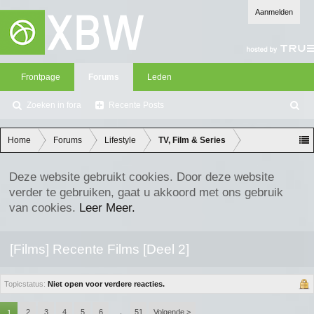
Aanmelden
Frontpage
Forums
Leden
Zoeken in fora
Recente Posts
Z
oe
ke
Home
Forums
Lifestyle
TV, Film & Series
n
Deze website gebruikt cookies. Door deze website
verder te gebruiken, gaat u akkoord met ons gebruik
van cookies.
Leer Meer.
[Films] Recente Films [Deel 2]
Topicstatus:
Niet open voor verdere reacties.
2
3
4
5
6
51
Volgende >
1
→