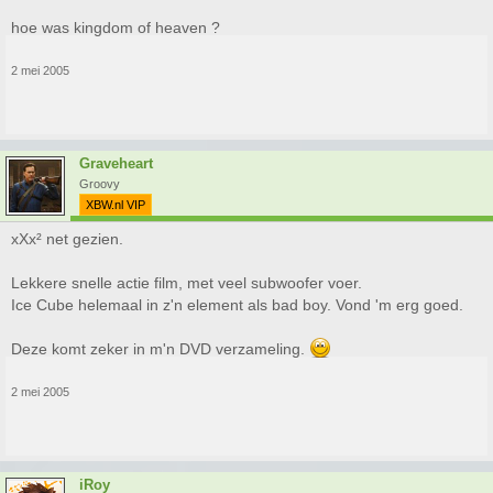
hoe was kingdom of heaven ?
2 mei 2005
Graveheart
Groovy
XBW.nl VIP
xXx² net gezien.
Lekkere snelle actie film, met veel subwoofer voer.
Ice Cube helemaal in z'n element als bad boy. Vond 'm erg goed.
Deze komt zeker in m'n DVD verzameling.
2 mei 2005
iRoy