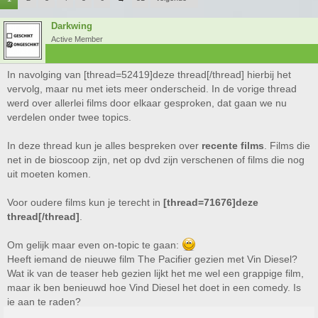
Darkwing
Active Member
In navolging van [thread=52419]deze thread[/thread] hierbij het
vervolg, maar nu met iets meer onderscheid. In de vorige thread
werd over allerlei films door elkaar gesproken, dat gaan we nu
verdelen onder twee topics.
In deze thread kun je alles bespreken over
recente films
. Films die
net in de bioscoop zijn, net op dvd zijn verschenen of films die nog
uit moeten komen.
Voor oudere films kun je terecht in
[thread=71676]deze
thread[/thread]
.
Om gelijk maar even on-topic te gaan:
Heeft iemand de nieuwe film The Pacifier gezien met Vin Diesel?
Wat ik van de teaser heb gezien lijkt het me wel een grappige film,
maar ik ben benieuwd hoe Vind Diesel het doet in een comedy. Is
ie aan te raden?