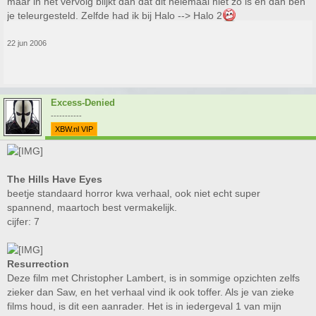
maar in het vervolg blijkt dan dat dit helemaal niet zo is en dan ben
je teleurgesteld. Zelfde had ik bij Halo --> Halo 2
22 jun 2006
Excess-Denied
-----------
XBW.nl VIP
The Hills Have Eyes
beetje standaard horror kwa verhaal, ook niet echt super
spannend, maartoch best vermakelijk.
cijfer: 7
Resurrection
Deze film met Christopher Lambert, is in sommige opzichten zelfs
zieker dan Saw, en het verhaal vind ik ook toffer. Als je van zieke
films houd, is dit een aanrader. Het is in iedergeval 1 van mijn