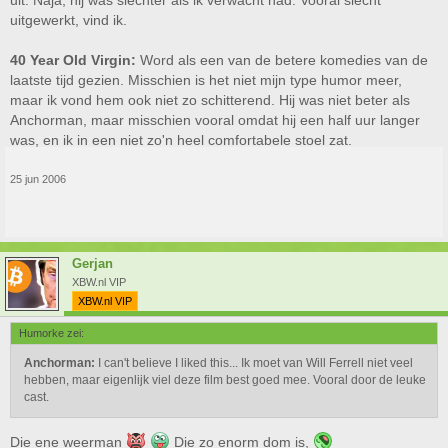
uit. Naja, hij was slechter als ik verwacht had. Vooral slecht
uitgewerkt, vind ik.
40 Year Old Virgin:
Word als een van de betere komedies van de
laatste tijd gezien. Misschien is het niet mijn type humor meer,
maar ik vond hem ook niet zo schitterend. Hij was niet beter als
Anchorman, maar misschien vooral omdat hij een half uur langer
was, en ik in een niet zo'n heel comfortabele stoel zat.
25 jun 2006
Gerjan
XBW.nl VIP
XBW.nl VIP
Humorke zei:
Anchorman:
I can't believe I liked this... Ik moet van Will Ferrell niet veel
hebben, maar eigenlijk viel deze film best goed mee. Vooral door de leuke
cast.
Die ene weerman
Die zo enorm dom is,