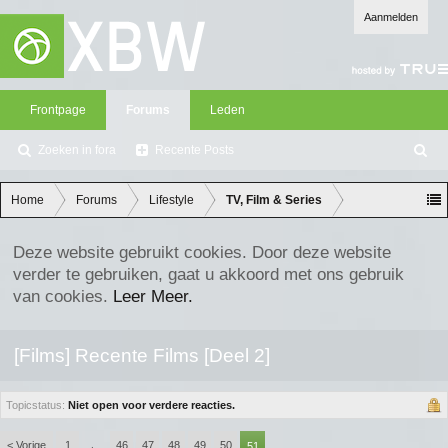
Aanmelden
Frontpage
Forums
Leden
Zoeken in fora
Recente Posts
Z
oe
ke
Home
Forums
Lifestyle
TV, Film & Series
n
Deze website gebruikt cookies. Door deze website
verder te gebruiken, gaat u akkoord met ons gebruik
van cookies.
Leer Meer.
[Films] Recente Films [Deel 2]
Topicstatus:
Niet open voor verdere reacties.
< Vorige
1
46
47
48
49
50
←
51