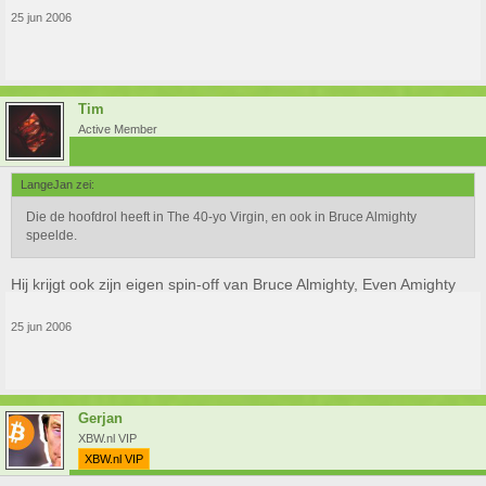
25 jun 2006
Tim
Active Member
LangeJan zei:
Die de hoofdrol heeft in The 40-yo Virgin, en ook in Bruce Almighty
speelde.
Hij krijgt ook zijn eigen spin-off van Bruce Almighty, Even Amighty
25 jun 2006
Gerjan
XBW.nl VIP
XBW.nl VIP