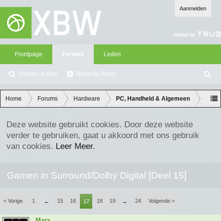
Aanmelden
Frontpage
Forums
Leden
Zoeken in fora
Recente Posts
Z
oe
ke
Home
Forums
Hardware
PC, Handheld & Algemeen
n
Deze website gebruikt cookies. Door deze website
verder te gebruiken, gaat u akkoord met ons gebruik
van cookies.
Leer Meer.
Gamen in Surround/Dolby Digital [Deel 15]
< Vorige
1
15
16
18
19
24
Volgende >
←
17
→
Marx