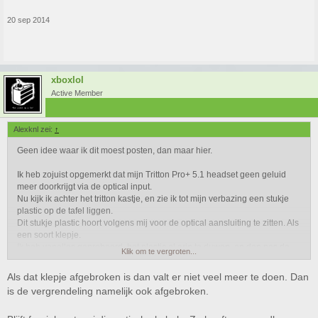
20 sep 2014
xboxlol
Active Member
Alexknl zei:
↑
Geen idee waar ik dit moest posten, dan maar hier.
Ik heb zojuist opgemerkt dat mijn Tritton Pro+ 5.1 headset geen geluid
meer doorkrijgt via de optical input.
Nu kijk ik achter het tritton kastje, en zie ik tot mijn verbazing een stukje
plastic op de tafel liggen.
Dit stukje plastic hoort volgens mij voor de optical aansluiting te zitten. Als
een soort klepje.
Ik heb vanalles geprobeerd, het plastic al erin te duwen, en dan pas de
Klik om te vergroten...
kabel. Maar het werkt niet meer. De optische kabel klemt zich niet meer in
de input, en blijft er losjes in hangen of valt er weer uit.
Als dat klepje afgebroken is dan valt er niet veel meer te doen. Dan
Is er nog een andere manier wat ik kan proberen?
is de vergrendeling namelijk ook afgebroken.
Of zal ik hem moeten opsturen voor garantie? Heb hem pas een half jaar..