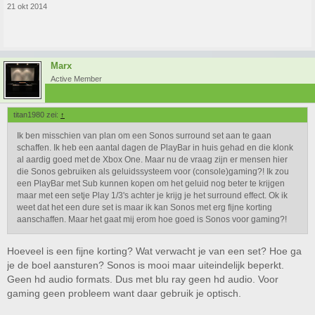
21 okt 2014
Marx
Active Member
titan1980 zei:
↑
Ik ben misschien van plan om een Sonos surround set aan te gaan
schaffen. Ik heb een aantal dagen de PlayBar in huis gehad en die klonk
al aardig goed met de Xbox One. Maar nu de vraag zijn er mensen hier
die Sonos gebruiken als geluidssysteem voor (console)gaming?! Ik zou
een PlayBar met Sub kunnen kopen om het geluid nog beter te krijgen
maar met een setje Play 1/3's achter je krijg je het surround effect. Ok ik
weet dat het een dure set is maar ik kan Sonos met erg fijne korting
aanschaffen. Maar het gaat mij erom hoe goed is Sonos voor gaming?!
Hoeveel is een fijne korting? Wat verwacht je van een set? Hoe ga
je de boel aansturen? Sonos is mooi maar uiteindelijk beperkt.
Geen hd audio formats. Dus met blu ray geen hd audio. Voor
gaming geen probleem want daar gebruik je optisch.