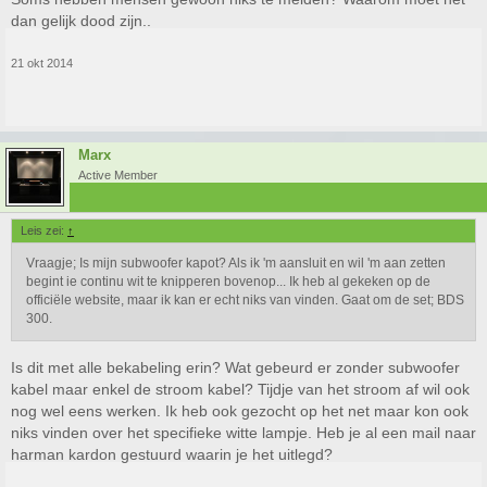
dan gelijk dood zijn..
21 okt 2014
Marx
Active Member
Leis zei:
↑
Vraagje; Is mijn subwoofer kapot? Als ik 'm aansluit en wil 'm aan zetten
begint ie continu wit te knipperen bovenop... Ik heb al gekeken op de
officiële website, maar ik kan er echt niks van vinden. Gaat om de set; BDS
300.
Is dit met alle bekabeling erin? Wat gebeurd er zonder subwoofer
kabel maar enkel de stroom kabel? Tijdje van het stroom af wil ook
nog wel eens werken. Ik heb ook gezocht op het net maar kon ook
niks vinden over het specifieke witte lampje. Heb je al een mail naar
harman kardon gestuurd waarin je het uitlegd?