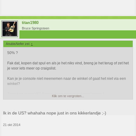
titan1980
Bruce Springsteen
AnubisNefer zei:
↑
50% ?
Fak dat, kopen dat spul en als je het niks vind, breng je het terug of zet het
je voor iets meer op craigslist.
Kan je je console niet meenemen naar de winkel of gaat het niet via een
winkel?
Je zit toch in de US? Daar is klant, koning dat weet je toch?
Klik om te vergroten...
Ik in de US? whahaha nope just in ons kikkerlandje ;-)
21 okt 2014