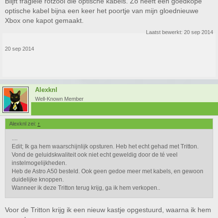
Blijft fragiele rotzooi die optische kabels. Zo heeft een goedkope
Edit; Ik ga hem waarschijnlijk opsturen. Heb het echt gehad met Tritton.
optische kabel bijna een keer het poortje van mijn gloednieuwe
Vond de geluidskwaliteit ook niet echt geweldig door de té veel
Xbox one kapot gemaakt.
instelmogelijkheden.
Laatst bewerkt:
20 sep 2014
Heb de Astro A50 besteld. Ook geen gedoe meer met kabels, en gewoon
duidelijke knoppen.
20 sep 2014
Wanneer ik deze Tritton terug krijg, ga ik hem verkopen..
Alexknl
Well-Known Member
Alexknl zei:
↑
....
Edit; Ik ga hem waarschijnlijk opsturen. Heb het echt gehad met Tritton.
Vond de geluidskwaliteit ook niet echt geweldig door de té veel
instelmogelijkheden.
Heb de Astro A50 besteld. Ook geen gedoe meer met kabels, en gewoon
duidelijke knoppen.
Wanneer ik deze Tritton terug krijg, ga ik hem verkopen..
Voor de Tritton krijg ik een nieuw kastje opgestuurd, waarna ik hem