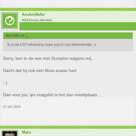
AnubisNefer
Well-Known Member
titan1980 zei:
↑
Ik in de US? whahaha nope just in ons kikkerlandje ;-)
Sorry, ben in de war met Scorpion volgens mij...
Dacht dat hij ook een Boss avatar had.
;-)
Dan voor jou, ipv craigslist is het dan marktplaats....
21 okt 2014
Marx