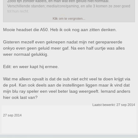
Zooo fijn zonder kabels, en man wat een geluid niet normaal.
Verschillende standen; media/core/gaming, en alle 3 komen ze zeer goed
tot hun recht.
Ik kan hem iedereen aanraden
Klik om te vergroten...
Mooie headset die A50. Heb ik ook nog aan zitten denken.
Gisteren mezelf even geknepen nadat mijn net gerepareerde
onkyo even geen geluid meer gaf. Na een half uurtje was alles
weer normaal gelukkig.
Edit: en weer kapt hij ermee.
Wat me alleen opvalt is dat de sub niet echt veel te doen krijgt via
de ps4. Kan ook deels aan de instellingen liggen maar ik vind dat
mijn blu ray speler een veel beter laag weergeeft. Iemand anders
hier ook last van?
Laatst bewerkt:
27 sep 2014
27 sep 2014