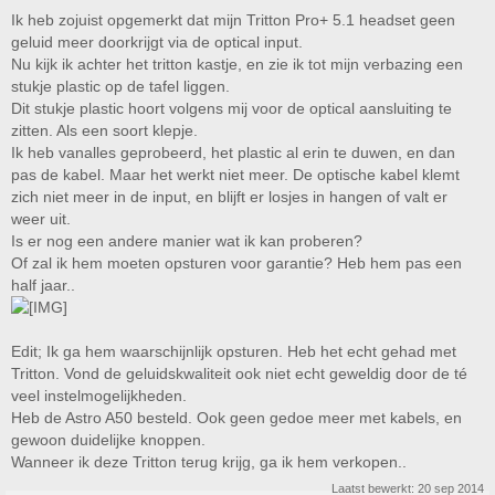
Ik heb zojuist opgemerkt dat mijn Tritton Pro+ 5.1 headset geen
geluid meer doorkrijgt via de optical input.
Nu kijk ik achter het tritton kastje, en zie ik tot mijn verbazing een
stukje plastic op de tafel liggen.
Dit stukje plastic hoort volgens mij voor de optical aansluiting te
zitten. Als een soort klepje.
Ik heb vanalles geprobeerd, het plastic al erin te duwen, en dan
pas de kabel. Maar het werkt niet meer. De optische kabel klemt
zich niet meer in de input, en blijft er losjes in hangen of valt er
weer uit.
Is er nog een andere manier wat ik kan proberen?
Of zal ik hem moeten opsturen voor garantie? Heb hem pas een
half jaar..
Edit; Ik ga hem waarschijnlijk opsturen. Heb het echt gehad met
Tritton. Vond de geluidskwaliteit ook niet echt geweldig door de té
veel instelmogelijkheden.
Heb de Astro A50 besteld. Ook geen gedoe meer met kabels, en
gewoon duidelijke knoppen.
Wanneer ik deze Tritton terug krijg, ga ik hem verkopen..
Laatst bewerkt:
20 sep 2014