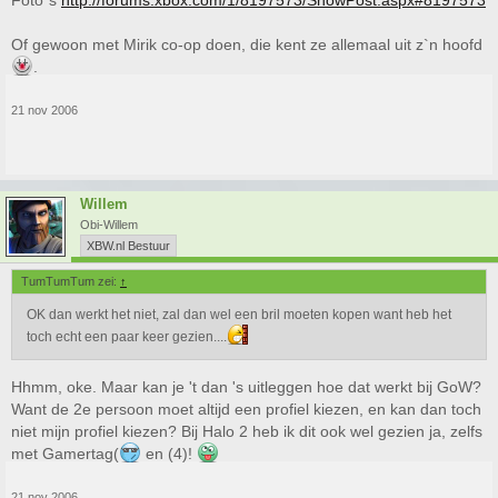
Foto`s
http://forums.xbox.com/1/8197573/ShowPost.aspx#8197573
Of gewoon met Mirik co-op doen, die kent ze allemaal uit z`n hoofd
.
21 nov 2006
Willem
Obi-Willem
XBW.nl Bestuur
TumTumTum zei:
↑
OK dan werkt het niet, zal dan wel een bril moeten kopen want heb het
toch echt een paar keer gezien....
Hhmm, oke. Maar kan je 't dan 's uitleggen hoe dat werkt bij GoW?
Want de 2e persoon moet altijd een profiel kiezen, en kan dan toch
niet mijn profiel kiezen? Bij Halo 2 heb ik dit ook wel gezien ja, zelfs
met Gamertag(
en (4)!
21 nov 2006