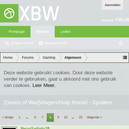
Aanmelden
Frontpage
Forums
Leden
Zoeken in fora
Recente Posts
Z
oe
ke
Home
Forums
Gaming
Algemeen
n
Deze website gebruikt cookies. Door deze website
verder te gebruiken, gaat u akkoord met ons gebruik
van cookies.
Leer Meer.
[Gears of War]Vragen/Hulp thread - Spoilers
< Vorige
1
6
7
9
10
25
Volgende >
←
8
→
NecroSadistic28