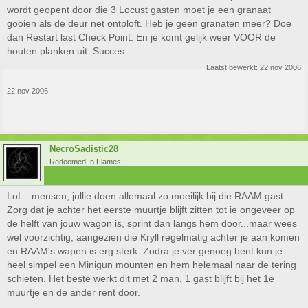
wordt geopent door die 3 Locust gasten moet je een granaat
gooien als de deur net ontploft. Heb je geen granaten meer? Doe
dan Restart last Check Point. En je komt gelijk weer VOOR de
houten planken uit. Succes.
Laatst bewerkt:
22 nov 2006
22 nov 2006
NecroSadistic28
Redeemed In Flames
LoL...mensen, jullie doen allemaal zo moeilijk bij die RAAM gast.
Zorg dat je achter het eerste muurtje blijft zitten tot ie ongeveer op
de helft van jouw wagon is, sprint dan langs hem door...maar wees
wel voorzichtig, aangezien die Kryll regelmatig achter je aan komen
en RAAM's wapen is erg sterk. Zodra je ver genoeg bent kun je
heel simpel een Minigun mounten en hem helemaal naar de tering
schieten. Het beste werkt dit met 2 man, 1 gast blijft bij het 1e
muurtje en de ander rent door.