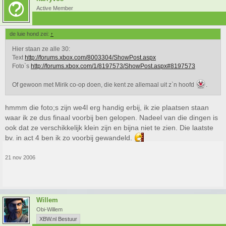
Active Member
de luie hond zei:
↑
Hier staan ze alle 30:
Text
http://forums.xbox.com/8003304/ShowPost.aspx
Foto`s
http://forums.xbox.com/1/8197573/ShowPost.aspx#8197573
Of gewoon met Mirik co-op doen, die kent ze allemaal uit z`n hoofd
.
hmmm die foto;s zijn we4l erg handig erbij, ik zie plaatsen staan
waar ik ze dus finaal voorbij ben gelopen. Nadeel van die dingen is
ook dat ze verschikkelijk klein zijn en bijna niet te zien. Die laatste
bv. in act 4 ben ik zo voorbij gewandeld.
21 nov 2006
Willem
Obi-Willem
XBW.nl Bestuur