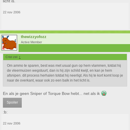
licht is.
22 nov 2006
thewizzyofozz
Active Member
Crist zei:
↑
Om ammo te sparen, best was met usual gun op hem vlammen, totdat hij
de vleermuizen wegstuurt, dan is hij zijn schild kwijt, en kan je hem
afsnipen. dit process herhalen totdat hij neerligt. Als hij te kort komt loop je
naar de overkant, waar ook zo een balk in het licht is.
En als je geen Sniper of Torque Bow hebt... net als ik
Spoiler
:b:
22 nov 2006