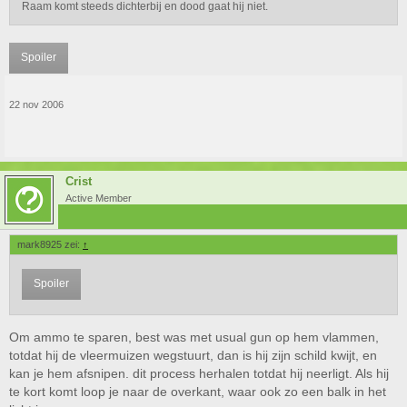
Raam komt steeds dichterbij en dood gaat hij niet.
Spoiler
22 nov 2006
Crist
Active Member
mark8925 zei:
↑
Spoiler
Om ammo te sparen, best was met usual gun op hem vlammen,
totdat hij de vleermuizen wegstuurt, dan is hij zijn schild kwijt, en
kan je hem afsnipen. dit process herhalen totdat hij neerligt. Als hij
te kort komt loop je naar de overkant, waar ook zo een balk in het
Klik om te vergroten...