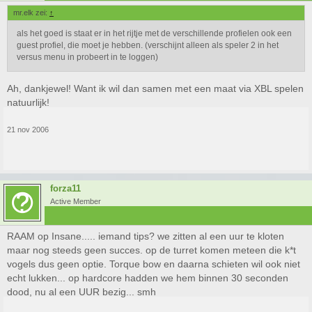
mr.elk zei:
↑
als het goed is staat er in het rijtje met de verschillende profielen ook een
guest profiel, die moet je hebben. (verschijnt alleen als speler 2 in het
versus menu in probeert in te loggen)
Ah, dankjewel! Want ik wil dan samen met een maat via XBL spelen
natuurlijk!
21 nov 2006
forza11
Active Member
RAAM op Insane..... iemand tips? we zitten al een uur te kloten
maar nog steeds geen succes. op de turret komen meteen die k*t
vogels dus geen optie. Torque bow en daarna schieten wil ook niet
echt lukken... op hardcore hadden we hem binnen 30 seconden
dood, nu al een UUR bezig... smh