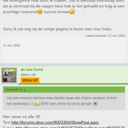
die emergence hole dicht te maken. Dat is allemaal overbodig want
als je eenmaal bij die wagen bent heb je het gehaald en krijg je een
prachtige cutscene
succes ermee
Sorry ik zat nog op de vorige pagina te lezen was voor bubu
Laatst bewerkt:
21 nov 2006
21 nov 2006
de luie hond
XBW.nl VIP
XBW.nl VIP
shortbull zei:
↑
hey kan iemand niet een map ritselen waar alle chains opstaan, ik kom
nie verderdan 21
BTW: ben zelf te lui om te google
Hier staan ze alle 30:
Text
http://forums.xbox.com/8003304/ShowPost.aspx