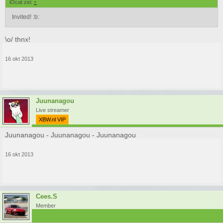
iOcat zei:
↑
Invited! :b:
\o/ thnx!
16 okt 2013
Juunanagou
Live streamer
XBW.nl VIP
Juunanagou - Juunanagou - Juunanagou
16 okt 2013
Cees.S
Member