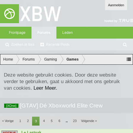
Aanmelden
Frontpage
Forums
Leden
Zoeken in fora
Recente Posts
Z
oe
ke
Home
Forums
Gaming
Games
n
Deze website gebruikt cookies. Door deze website
verder te gebruiken, gaat u akkoord met ons gebruik
van cookies.
Leer Meer.
[GTAV] Dé Xboxworld Elite Crew
[XOne]
< Vorige
1
2
4
5
6
23
Volgende >
3
→
Le Lastpak