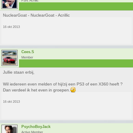
PSN: Acrillic
NuclearGoat - NuclearGoat - Acrillic
16 okt 2013
Cees.S
Member
Jullie staan erbij,
Wil iedereen even melden of hij/zij een PS3 of een X360 heeft ?
Dan verdeel ik het even in groepen.
16 okt 2013
PsychoBoyJack
Active Member