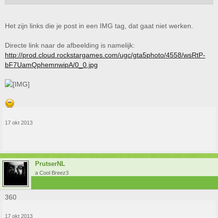
Het zijn links die je post in een IMG tag, dat gaat niet werken.
Directe link naar de afbeelding is namelijk:
http://prod.cloud.rockstargames.com/ugc/gta5photo/4558/wsRtP-
bF7UamQphemnwipA/0_0.jpg
17 okt 2013
PrutserNL
a Cool Breez3
360
17 okt 2013