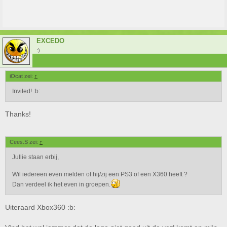
EXCEDO
:)
iOcat zei:
↑
Invited! :b:
Thanks!
Cees.S zei:
↑
Jullie staan erbij,
Wil iedereen even melden of hij/zij een PS3 of een X360 heeft ?
Dan verdeel ik het even in groepen.
Uiteraard Xbox360 :b: