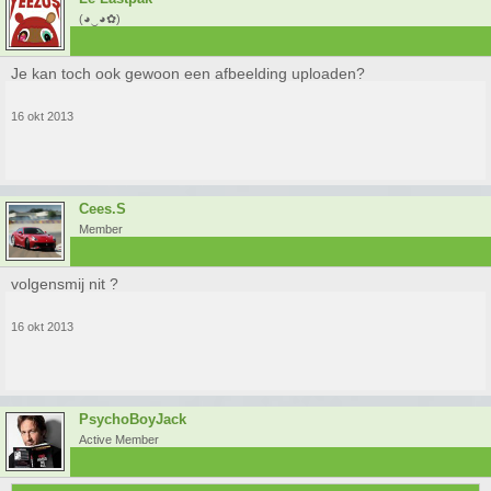
(◕‿◕✿)
Je kan toch ook gewoon een afbeelding uploaden?
16 okt 2013
Cees.S
Member
volgensmij nit ?
16 okt 2013
PsychoBoyJack
Active Member