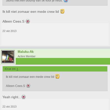
Stond met een bounty van 5k voor je neus.
Ik kill niet zomaar een mede crew lid
Alleen Cees.S
22 okt 2013
Maluku-Ak
Active Member
iOcat zei:
↑
Ik kill niet zomaar een mede crew lid
Alleen Cees.S
Yeah right...
22 okt 2013