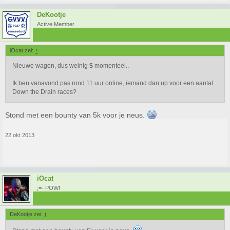
DeKootje
Active Member
iOcat zei:
↑
Nieuwe wagen, dus weinig
$
momenteel..
Ik ben vanavond pas rond 11 uur online, iemand dan up voor een aantal
Down the Drain races?
Stond met een bounty van 5k voor je neus.
22 okt 2013
iOcat
;=- POW!
DeKootje zei:
↑