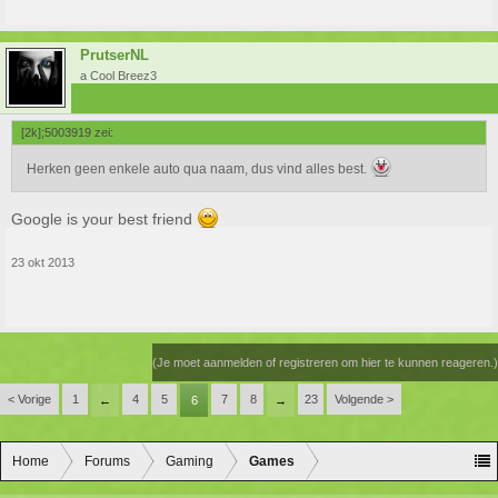
PrutserNL
a Cool Breez3
[2k];5003919 zei:
Herken geen enkele auto qua naam, dus vind alles best.
Google is your best friend
23 okt 2013
(Je moet aanmelden of registreren om hier te kunnen reageren.)
< Vorige
1
4
5
7
8
23
Volgende >
←
6
→
Home
Forums
Gaming
Games