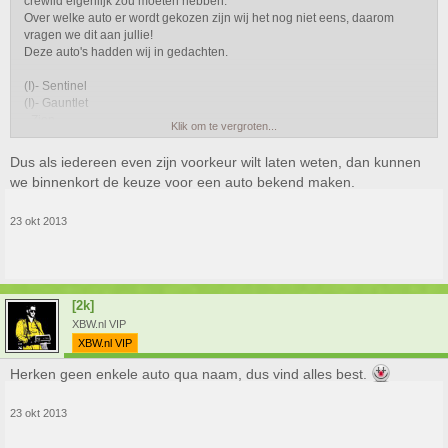
crewlid eigenlijk zou moeten hebben.
Over welke auto er wordt gekozen zijn wij het nog niet eens, daarom
vragen we dit aan jullie!
Deze auto's hadden wij in gedachten.
(I)- Sentinel
(I)- Gauntlet
- Zion
Klik om te vergroten...
- Zion Cabrio
- Dominator
Dus als iedereen even zijn voorkeur wilt laten weten, dan kunnen
- Buffalo
we binnenkort de keuze voor een auto bekend maken.
- Sultan
23 okt 2013
Deze auto's zijn allemaal te vinden in Los Santos en kun je zonder
problemen verzekeren.
Meld even welke auto jij bij de crew vindt passen en er wordt een stem bij
de auto gezet.
De auto moet in crewkleuren en moet een crewlogo hebben.
[2k]
XBW.nl VIP
XBW.nl VIP
Herken geen enkele auto qua naam, dus vind alles best.
23 okt 2013