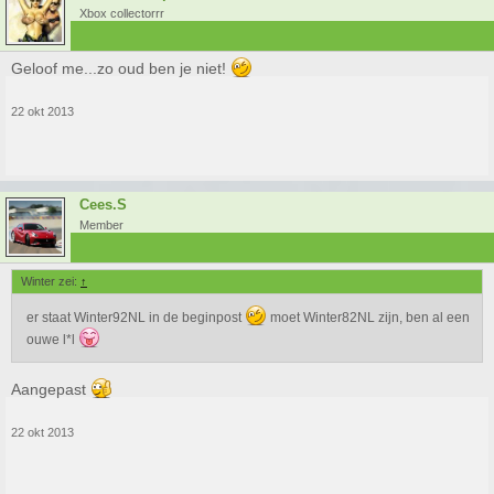
Xbox collectorrr
Geloof me...zo oud ben je niet!
22 okt 2013
Cees.S
Member
Winter zei:
↑
er staat Winter92NL in de beginpost
moet Winter82NL zijn, ben al een
ouwe l*l
Aangepast
22 okt 2013