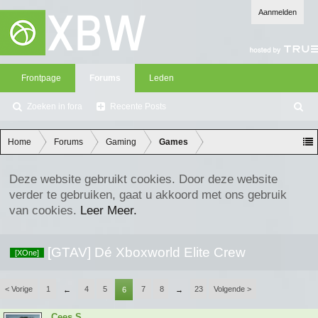
Aanmelden
Frontpage
Forums
Leden
Zoeken in fora
Recente Posts
Z
oe
ke
Home
Forums
Gaming
Games
n
Deze website gebruikt cookies. Door deze website
verder te gebruiken, gaat u akkoord met ons gebruik
van cookies.
Leer Meer.
[GTAV] Dé Xboxworld Elite Crew
[XOne]
< Vorige
1
4
5
7
8
23
Volgende >
←
6
→
Cees.S