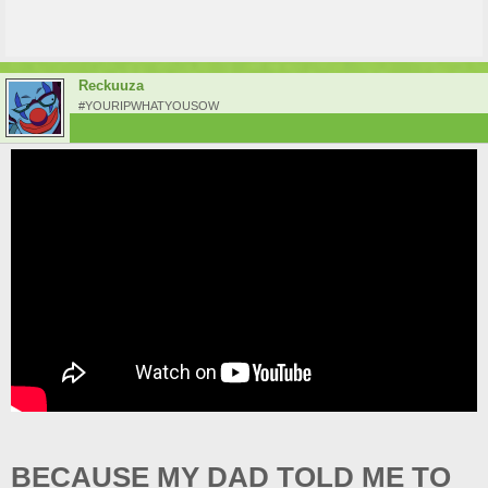
Reckuuza
#YOURIPWHATYOUSOW
BECAUSE MY DAD TOLD ME TO