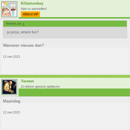
Killamonkey
Niet zo aanstellen!
XBW.nl VIP
Yerewn zei:
↑
ja jezus, where fun?
Wanneer nieuwe dan?
12 mei 2023
Yerewn
Zo lekker gewoon gebleven
Maandag
12 mei 2023