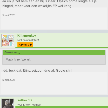
Ja en je zet hem aan en hij is klaar. Opzich prima lengte als je
binged, maar voor een wekelijks EP wel karig
5 mei 2023
Killamonkey
Niet zo aanstellen!
XBW.nl VIP
Garrett zei:
↑
Maak ik zelf wel uit
Idd, fuck dat. Bijna seizoen drie af. Goeie shit!
5 mei 2023
Yellow 13
Well-Known Member