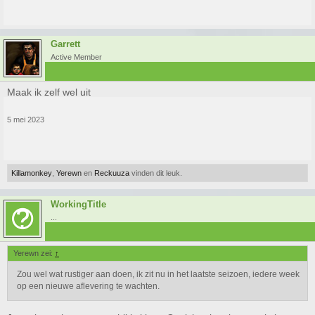
Garrett
Active Member
Maak ik zelf wel uit
5 mei 2023
Killamonkey
,
Yerewn
en
Reckuuza
vinden dit leuk.
WorkingTitle
...
Yerewn zei:
↑
Zou wel wat rustiger aan doen, ik zit nu in het laatste seizoen, iedere week
op een nieuwe aflevering te wachten.