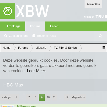
Aanmelden
Frontpage
Forums
Leden
Zoeken in fora
Recente Posts
Z
oe
ke
Home
Forums
Lifestyle
TV, Film & Series
n
Deze website gebruikt cookies. Door deze website
verder te gebruiken, gaat u akkoord met ons gebruik
van cookies.
Leer Meer.
HBO Max
< Vorige
1
7
8
10
11
17
Volgende >
←
9
→
Killamonkey