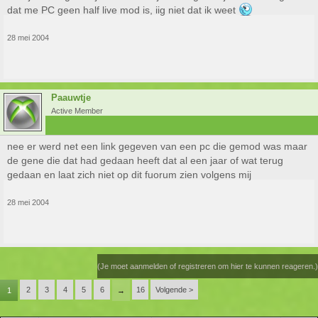
dat me PC geen half live mod is, iig niet dat ik weet
28 mei 2004
Paauwtje
Active Member
nee er werd net een link gegeven van een pc die gemod was maar
de gene die dat had gedaan heeft dat al een jaar of wat terug
gedaan en laat zich niet op dit fuorum zien volgens mij
28 mei 2004
(Je moet aanmelden of registreren om hier te kunnen reageren.)
2
3
4
5
6
16
Volgende >
1
→