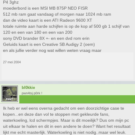
P4 3ghz
moederbord is een MSI MB 875P NEO FISR
512 mb ram gaat vandaag of morgen naar 1024 mb ram
dan de video kaart is een ATI Radeon 9600 XT
totale ruimte aan harde schijfen is op de kop af 500 gb 1 schijf van
120 en een van 180 en een van 200
sony DVD brander 8X +- en een dvd rom erin
Geluids kaart is een Creative SB Audigy 2 (oem)
en als jullie verder nog wat willen weten vraag maar
27 mei 2004
bl0kkie
pwn4tsj p0rk !
Ik heb er wel eens overna gedacht om een doorzichtige case te
kopen...en deze dan vol te stoppen met gekleurde fans,
waterkoeling, lcd schermpjes. Maar is dit moeilijk? Dus om mijn pc
uit elkaar te halen en dit in een andere te doen? Want het resultaat
lijkt me echt masterlijk. Waterkoeling is niet nodig..maar wel leuk.