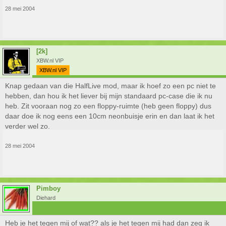
28 mei 2004
[2k]
XBW.nl VIP
XBW.nl VIP
Knap gedaan van die HalfLive mod, maar ik hoef zo een pc niet te
hebben, dan hou ik het liever bij mijn standaard pc-case die ik nu
heb. Zit vooraan nog zo een floppy-ruimte (heb geen floppy) dus
daar doe ik nog eens een 10cm neonbuisje erin en dan laat ik het
verder wel zo.
28 mei 2004
Pimboy
Diehard
Heb je het tegen mij of wat?? als je het tegen mij had dan zeg ik