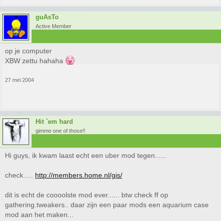
guAsTo
Active Member
op je computer
XBW zettu hahaha
27 mei 2004
Hit `em hard
gimme one of those!!
Hi guys, ik kwam laast echt een uber mod tegen......
check.....
http://members.home.nl/gis/
dit is echt de coooolste mod ever...... btw check ff op
gathering.tweakers.. daar zijn een paar mods een aquarium case
mod aan het maken...