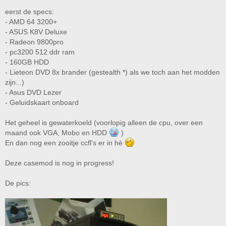
eerst de specs:
- AMD 64 3200+
- ASUS K8V Deluxe
- Radeon 9800pro
- pc3200 512 ddr ram
- 160GB HDD
- Lieteon DVD 8x brander (gestealth *) als we toch aan het modden
zijn...)
- Asus DVD Lezer
- Geluidskaart onboard
Het geheel is gewaterkoeld (voorlopig alleen de cpu, over een
maand ook VGA, Mobo en HDD
)
En dan nog een zooitje ccfl's er in hè
Deze casemod is nog in progress!
De pics: