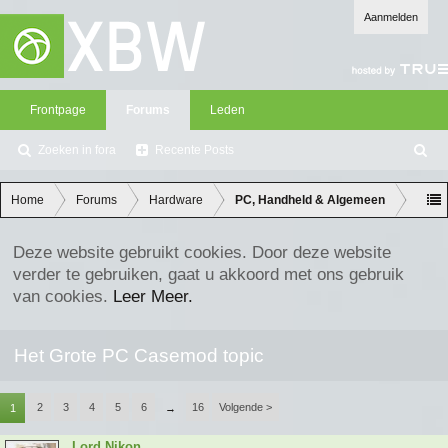
Aanmelden
Frontpage
Forums
Leden
Zoeken in fora
Recente Posts
Z
oe
ke
Home
Forums
Hardware
PC, Handheld & Algemeen
n
Deze website gebruikt cookies. Door deze website
verder te gebruiken, gaat u akkoord met ons gebruik
van cookies.
Leer Meer.
Het Grote PC Casemod topic
2
3
4
5
6
16
Volgende >
1
→
Lord Nikon