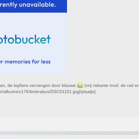
an, de topfans vervangen door blauwe
(vrij riskante mod: de rad en
com/albums/v176/timbrabus/DSC01101.jpg[/plaatje]