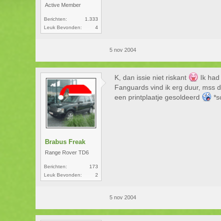
Active Member
Berichten:
1.333
Leuk Bevonden:
4
5 nov 2004
K, dan issie niet riskant
Ik had
Fanguards vind ik erg duur, mss d
een printplaatje gesoldeerd
*s
Brabus Freak
Range Rover TD6
Berichten:
173
Leuk Bevonden:
2
5 nov 2004