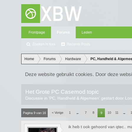
Frontpage
Forums
Leden
Zoeken in fora
Recente Posts
Home
Forums
Hardware
PC, Handheld & Algeme
Deze website gebruikt cookies. Door deze websi
Het Grote PC Casemod topic
Discussie in '
PC, Handheld & Algemeen
' gestart door
Lor
< Vorige
1
7
8
10
11
Pagina 9 van 16
←
9
→
ik heb t ook gehoord van qtec.. m