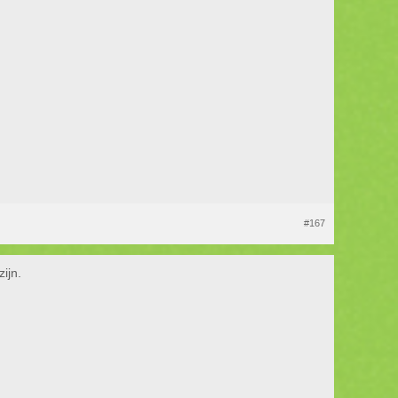
#167
ijn.