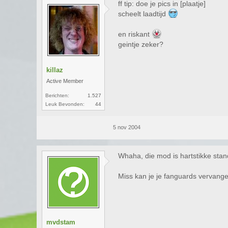
ff tip: doe je pics in [plaatje]
scheelt laadtijd
en riskant
geintje zeker?
killaz
Active Member
Berichten:
1.527
Leuk Bevonden:
44
5 nov 2004
Whaha, die mod is hartstikke stan
Miss kan je je fanguards vervange
mvdstam