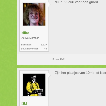
duur ? 3 euri voor een guard
killaz
Active Member
Berichten:
1.527
Leuk Bevonden:
44
5 nov 2004
Zijn het plaatjes van 10mb, of is s
[2k]