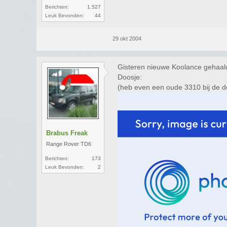
Berichten:
1.527
Leuk Bevonden:
44
29 okt 2004
Gisteren nieuwe Koolance gehaal
Doosje:
(heb even een oude 3310 bij de 
Brabus Freak
Range Rover TD6
Berichten:
173
Leuk Bevonden:
2