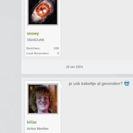
snowy
SNoWJuNK
Berichten:
106
Leuk Bevonden:
0
26 okt 2004
je usb kabeltje al gevonden?
killaz
Active Member