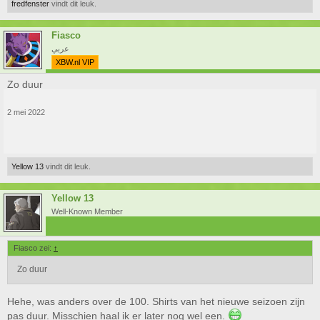
fredfenster
vindt dit leuk.
Fiasco
عربي
XBW.nl VIP
Zo duur
2 mei 2022
Yellow 13
vindt dit leuk.
Yellow 13
Well-Known Member
Fiasco zei:
↑
Zo duur
Hehe, was anders over de 100. Shirts van het nieuwe seizoen zijn
pas duur. Misschien haal ik er later nog wel een.