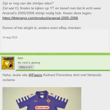
Zijn er nog van die shirtjes sites?
Zat wat CL finales te kijken op YT en besef met dat ik echt weer
Arsenal's 2005/2006 shirtje nodig heb. Kwam deze tegen:
https://tbjerseys.com/product/arsenal-2005-2006
Dunno of het alright is, anders even eBay checken.
14 aug 2019
lwn
My mind is glowing
XBW.nl ICT
Haha, leuke site
@Fiasco
Keihard Florentina shirt met Nintendo
reclame