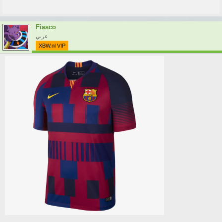
Fiasco
عربي
XBW.nl VIP