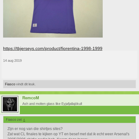
https://tbjerseys.com/product/fiorentina-1998-1999
14 aug 2019
Fiasco
vindt dit leuk.
RemcoM
Ash and molten glass like Eyjafjallajökull
Fiasco zei:
↑
Zijn er nog van die shirtjes sites?
Zat wat CL finales te kijken op YT en besef met dat ik echt weer Arsenal's