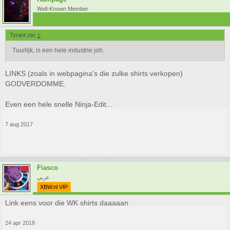
Well-Known Member
Tyrant zei:
↑
Tuurlijk, is een hele industrie joh.
LINKS (zoals in webpagina's die zulke shirts verkopen)
GODVERDOMME.
Even een hele snelle Ninja-Edit...
7 aug 2017
Fiasco
عربي
XBW.nl VIP
Link eens voor die WK shirts daaaaan
24 apr 2018