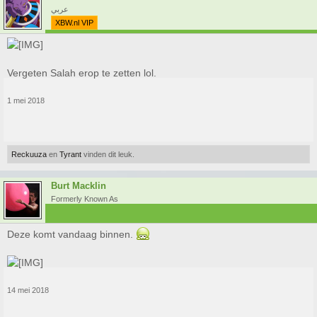
عربي
XBW.nl VIP
Vergeten Salah erop te zetten lol.
1 mei 2018
Reckuuza
en
Tyrant
vinden dit leuk.
Burt Macklin
Formerly Known As
Deze komt vandaag binnen.
14 mei 2018