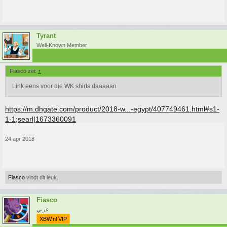
Tyrant
Well-Known Member
Fiasco zei:
↑
Link eens voor die WK shirts daaaaan
https://m.dhgate.com/product/2018-w...-egypt/407749461.html#s1-
1-1;searl|1673360091
24 apr 2018
Fiasco
vindt dit leuk.
Fiasco
عربي
XBW.nl VIP