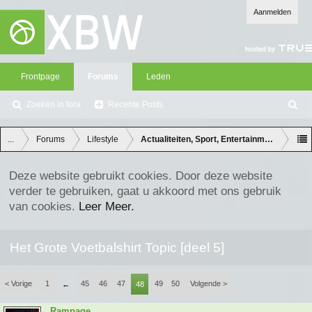
Aanmelden
Frontpage
Forums
Leden
Zoeken in fora
Recente Posts
Z
oe
ke
...
Forums
Lifestyle
Actualiteiten, Sport, Entertainment en Lifes
n
Deze website gebruikt cookies. Door deze website
verder te gebruiken, gaat u akkoord met ons gebruik
van cookies.
Leer Meer.
Het Grote Voetbalshirt Topic [deel 5]
< Vorige
1
45
46
47
49
50
Volgende >
←
48
Rampage