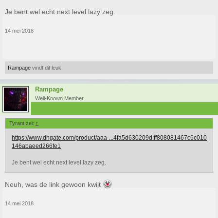
Je bent wel echt next level lazy zeg.
14 mei 2018
Rampage
vindt dit leuk.
Rampage
Well-Known Member
Tyrant zei:
↑
https://www.dhgate.com/product/aaa-...4fa5d630209d:ff808081467c6c010
146abaeed266fe1
Je bent wel echt next level lazy zeg.
Neuh, was de link gewoon kwijt
14 mei 2018