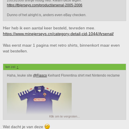
2005/2006 shirtje nodig heb. Kwam deze tegen:
https://tbjerseys.com/product/arsenal-2005-2006
Dunno of het alright is, anders even eBay checken.
Hier heb ik een aantal keer besteld, tevreden mee.
https://www.minejerseys.cn/category-detail-cid-1044/Arsenal/
Was eerst maar 1 pagina met retro shirts, binnenkort maar even
wat bestellen.
lwn zei:
↑
Haha, leuke site
@Fiasco
Keihard Florentina shirt met Nintendo reclame
Klik om te vergroten...
Wat dacht je van deze