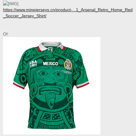
https://tbjerseys.com/product/fiorentina-1998-1999
https://www.minejerseys.cn/product-...1_Arsenal_Retro_Home_Red
_Soccer_Jersey_Shirt/
Of: