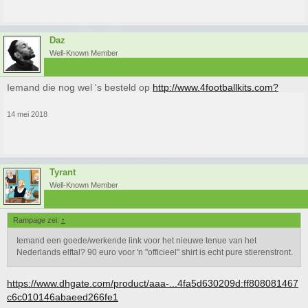
Daz
Well-Known Member
Iemand die nog wel 's besteld op
http://www.4footballkits.com?
14 mei 2018
Tyrant
Well-Known Member
Rampage zei:
↑
Iemand een goede/werkende link voor het nieuwe tenue van het
Nederlands elftal? 90 euro voor 'n "officieel" shirt is echt pure stierenstront.
https://www.dhgate.com/product/aaa-...4fa5d630209d:ff808081467
c6c010146abaeed266fe1