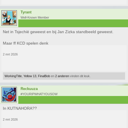
Tyrant
Well-Known Member
Net in Tsjechië geweest en bij Jan Zizka standbeeld geweest.
Maar ff KCD spelen denk
2 mrt 2026
WorkingTitle
,
Yellow 13
,
FinalBob
en
2 anderen
vinden dit leuk.
Reckuuza
#YOURIPWHATYOUSOW
In KUTNAHORA??
2 mrt 2026