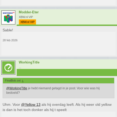
Modder-Eter
XBW.nl VIP
XBW.nl VIP
Sable!
28 feb 2026
WorkingTitle
...
FinalBob zei:
↑
@WorkingTitle
je hebt niemand getagd in je post. Voor wie was hij
bedoeld?
Uhm. Voor
@Yellow 13
als hij overdag leeft. Als hij weer old yellow
is dan is het toch donker als hij t speelt