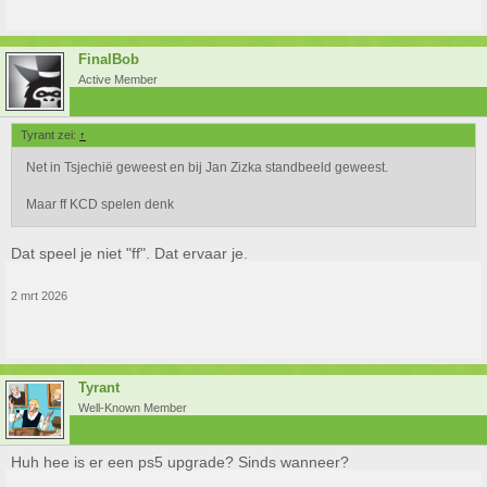
FinalBob
Active Member
Tyrant zei:
↑
Net in Tsjechië geweest en bij Jan Zizka standbeeld geweest.
Maar ff KCD spelen denk
Dat speel je niet "ff". Dat ervaar je.
2 mrt 2026
Tyrant
Well-Known Member
Huh hee is er een ps5 upgrade? Sinds wanneer?