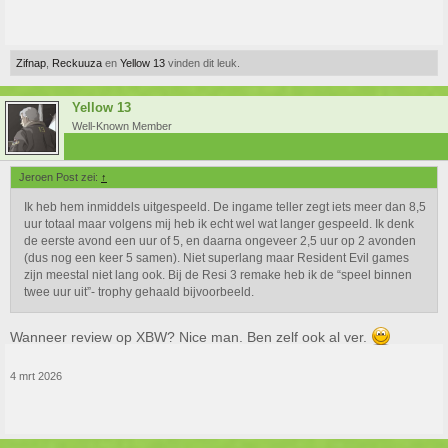
Zifnap
,
Reckuuza
en
Yellow 13
vinden dit leuk.
Yellow 13
Well-Known Member
Jeroen Post zei:
↑
Ik heb hem inmiddels uitgespeeld. De ingame teller zegt iets meer dan 8,5
uur totaal maar volgens mij heb ik echt wel wat langer gespeeld. Ik denk
de eerste avond een uur of 5, en daarna ongeveer 2,5 uur op 2 avonden
(dus nog een keer 5 samen). Niet superlang maar Resident Evil games
zijn meestal niet lang ook. Bij de Resi 3 remake heb ik de “speel binnen
twee uur uit”- trophy gehaald bijvoorbeeld.
Wanneer review op XBW? Nice man. Ben zelf ook al ver.
4 mrt 2026