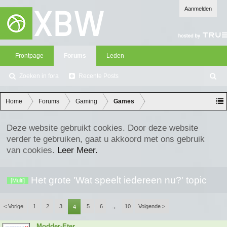
Aanmelden
Frontpage
Forums
Leden
Zoeken in fora
Recente Posts
Z
oe
ke
Home
Forums
Gaming
Games
n
Deze website gebruikt cookies. Door deze website
verder te gebruiken, gaat u akkoord met ons gebruik
van cookies.
Leer Meer.
Het grote 'Wat speelt iedereen nu?' topic
[Multi]
< Vorige
1
2
3
5
6
10
Volgende >
4
→
Modder-Eter