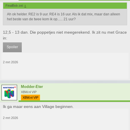
FinalBob zei:
↑
Ah ok helder. RE2 is 9 uur. RE4 is 16 uur. Als ik dat mix, maar dan alleen
het beste van de twee kom ik op...... 21 uur?
12,5 - 13 dan. Die poppetjes niet meegerekend. Ik zit nu met Grace
in:
Spoiler
2 mrt 2026
Modder-Eter
XBW.nl VIP
XBW.nl VIP
Ik ga maar eens aan Village beginnen.
2 mrt 2026