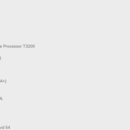
re Processor T3200
)
GA+)
DL
ard 54