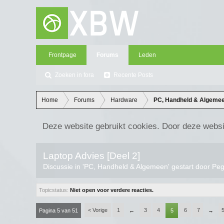
Frontpage
Forums
Leden
Zoeken in fora
Recente Posts
Home
Forums
Hardware
PC, Handheld & Algeme
Deze website gebruikt cookies. Door deze websi
Laptop Advies [Deel 2]
Discussie in '
PC, Handheld & Algemeen
' gestart door
Pe
Topicstatus:
Niet open voor verdere reacties.
< Vorige
1
3
4
6
7
Pagina 5 van 51
←
5
→