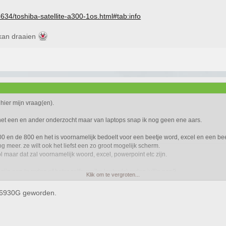
634/toshiba-satellite-a300-1os.html#tab:info
 kan draaien
 hier mijn vraag(en).
l het een en ander onderzocht maar van laptops snap ik nog geen ene aars.
00 en de 800 en het is voornamelijk bedoelt voor een beetje word, excel en een bee
og meer. ze wilt ook het liefst een zo groot mogelijk scherm.
l maar dat zal voornamelijk woord, excel, powerpoint etc zijn.
ijn aan te raden of beter zelfs; welke laptop(s) raden jullie aan?
Klik om te vergroten...
ire 6930G geworden.
o