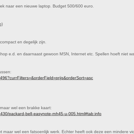
zoek naar een nieuwe laptop. Budget 500/600 euro.
g)
 compact en degelijk zijn.
hop e.d. en daarnaast gewoon MSN, Internet etc. Spellen hoeft niet wa
ussen:
t/496?currFilters=&orderField=prijs&orderSort=asc
t maar wel een brakke kaart:
26430/packard-bell-easynote-mh45-u-005.html#tab:info
t maar wel een fatsoenlijk werk. Echter heeft ook deze een mindere vi