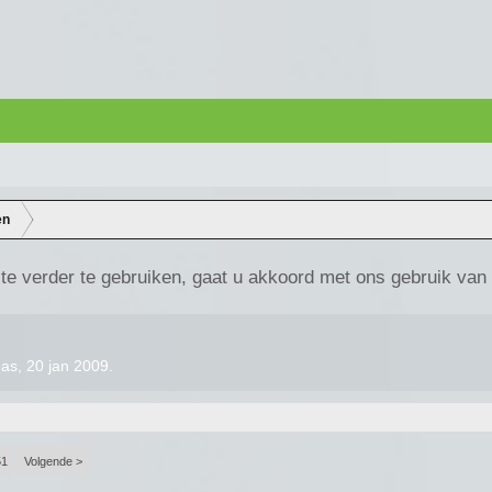
en
te verder te gebruiken, gaat u akkoord met ons gebruik van
gas
,
20 jan 2009
.
51
Volgende >