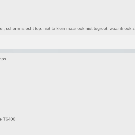
r, scherm is echt top. niet te klein maar ook niet tegroot. waar ik ook ze
ops.
le T6400
)