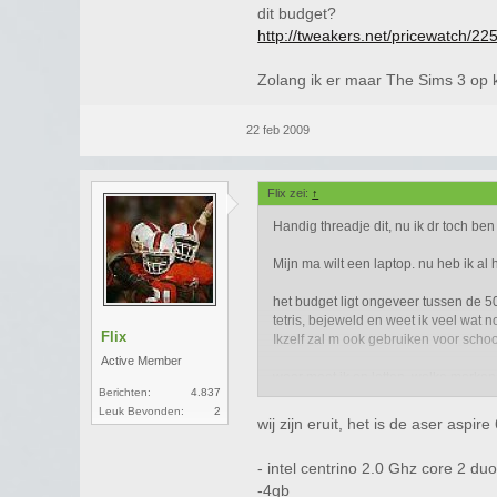
dit budget?
http://tweakers.net/pricewatch/225
Zolang ik er maar The Sims 3 op
22 feb 2009
Flix zei:
↑
Handig threadje dit, nu ik dr toch ben
Mijn ma wilt een laptop. nu heb ik a
het budget ligt ongeveer tussen de 5
tetris, bejeweld en weet ik veel wat n
Flix
Ikzelf zal m ook gebruiken voor schoo
Active Member
waar moet ik op letten, welke merken z
Berichten:
4.837
Leuk Bevonden:
2
wij zijn eruit, het is de aser asp
- intel centrino 2.0 Ghz core 2 du
-4gb