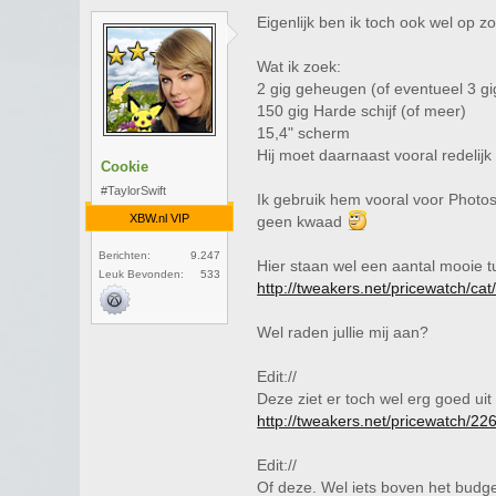
Eigenlijk ben ik toch ook wel op 
Wat ik zoek:
2 gig geheugen (of eventueel 3 gi
150 gig Harde schijf (of meer)
15,4" scherm
Hij moet daarnaast vooral redelijk
Cookie
#TaylorSwift
Ik gebruik hem vooral voor Photos
XBW.nl VIP
geen kwaad
Berichten:
9.247
Hier staan wel een aantal mooie t
Leuk Bevonden:
533
http://tweakers.net/pricewatch/ca
Wel raden jullie mij aan?
Edit://
Deze ziet er toch wel erg goed ui
http://tweakers.net/pricewatch/2
Edit://
Of deze. Wel iets boven het budge