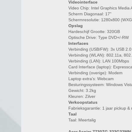
Videointerface
Video Chip: Intel Graphics Medi
Scherm Diagonaal: 17"
Schermresolutie: 1280x800 (WXG
Opslag
Hardeschijf Grootte: 320GB
Optische Drive: Type DVD+/-RW
Interfaces
Verbinding (USB/FW): 3x USB 2.0
Verbinding (WLAN): 802.11a, 802
Verbinding (LAN): LAN 100Mbps
Card Interface (laptop): Expressc
Verbinding (overige): Modem
Laptop extra's: Webcam
Besturingssysteem: Windows Vis
Gewicht: 3.2kg
Kleuren: Zilver
Verkoopstatus
Fabrieksgarantie: 1 jaar pickup & 
Taal
Taal: Meertalig
Acer Aspire 7730ZG-323G32MN