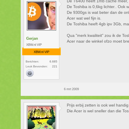
De T6400 heeft 1mb caché meer, m
De Toshiba is 0,6kg lichter.. Ook we
De 9300gs is wat beter dan de onb
Acer wat wel fijn is.
De Toshiba heeft 4gb ipv 3Gb, ma
Qua "merk kwaliteit" zou ik de Tos
Gerjan
Acer naar de winkel ofzo moet br
XBW.nl VIP
XBW.nl VIP
Berichten:
6.685
Leuk Bevonden:
221
6 mrt 2009
Prijs erbij zetten is ook wel handi
Die Acer is wel sneller dan die To