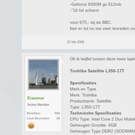
-Geforce 9300M gs 512mb
-"16 hd scherm
voor 675,- bij de BBC.
ben er tot nu toe zeer tevreden ove
22 feb 2009
Ok ik twijfel tussen deze twee lapt
Toshiba Satellite L350-17T
Specificaties
Merk en Type
Merk: Toshiba
Erasmus
Productserie: Satellite
Active Member
Type: L350-17T
Technische Specificaties
Berichten:
590
Leuk Bevonden:
39
CPU Type: Intel Core 2 Duo Mobi
Geheugen Grootte: 4GB
Geheugen Type DDR2 (SODIMM