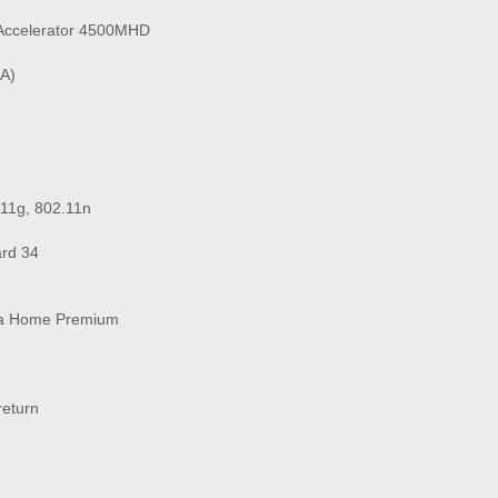
a Accelerator 4500MHD
A)
.11g, 802.11n
ard 34
ta Home Premium
return