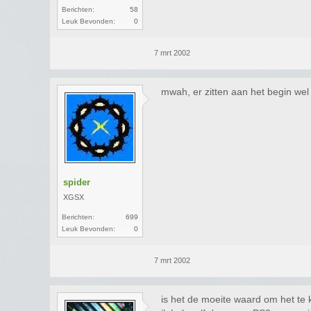
Berichten:
58
Leuk Bevonden:
0
7 mrt 2002
mwah, er zitten aan het begin wel 
spider
XGSX
Berichten:
699
Leuk Bevonden:
0
7 mrt 2002
is het de moeite waard om het te k