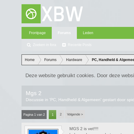
Frontpage
Forums
Leden
Zoeken in fora
Recente Posts
Home
Forums
Hardware
PC, Handheld & Algeme
Deze website gebruikt cookies. Door deze websi
Mgs 2
Discussie in '
PC, Handheld & Algemeen
' gestart door
spi
2
Volgende >
Pagina 1 van 2
1
MGS 2 is vet!!!!