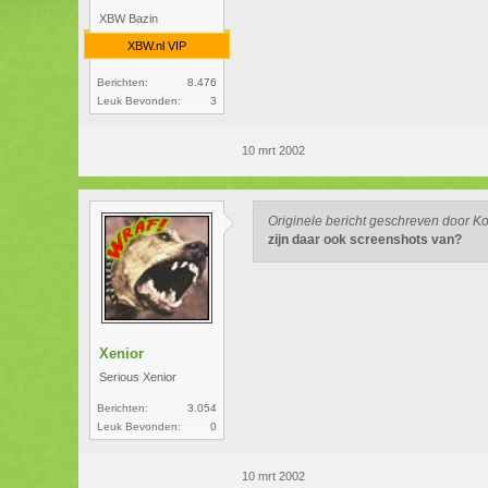
XBW Bazin
XBW.nl VIP
Berichten:
8.476
Leuk Bevonden:
3
10 mrt 2002
Originele bericht geschreven door K
zijn daar ook screenshots van?
Xenior
Serious Xenior
Berichten:
3.054
Leuk Bevonden:
0
10 mrt 2002