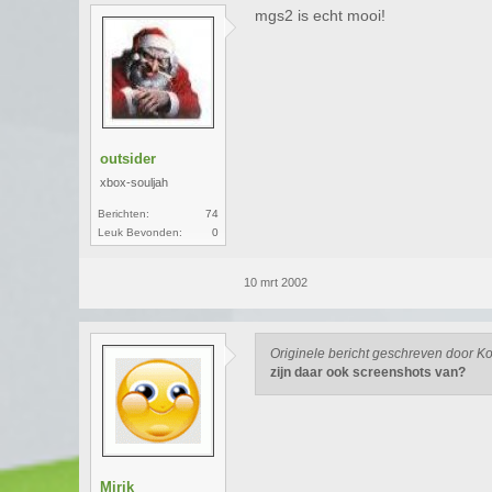
mgs2 is echt mooi!
outsider
xbox-souljah
Berichten:
74
Leuk Bevonden:
0
10 mrt 2002
Originele bericht geschreven door K
zijn daar ook screenshots van?
Mirik