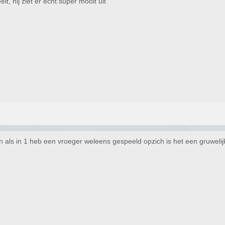
t, hij ziet er echt super mooit uit
n als in 1 heb een vroeger weleens gespeeld opzich is het een gruweli