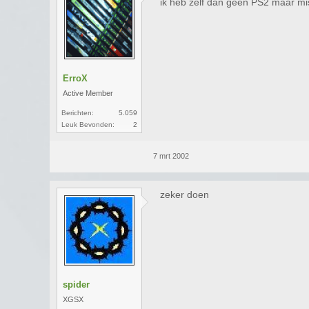
ik heb zelf dan geen PS2 maar mi
ErroX
Active Member
Berichten:
5.059
Leuk Bevonden:
2
7 mrt 2002
zeker doen
spider
XGSX