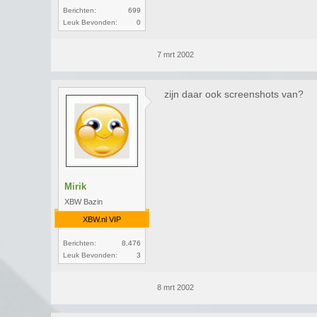
Berichten:
699
Leuk Bevonden:
0
7 mrt 2002
zijn daar ook screenshots van?
Mirik
XBW Bazin
XBW.nl VIP
Berichten:
8.476
Leuk Bevonden:
3
8 mrt 2002