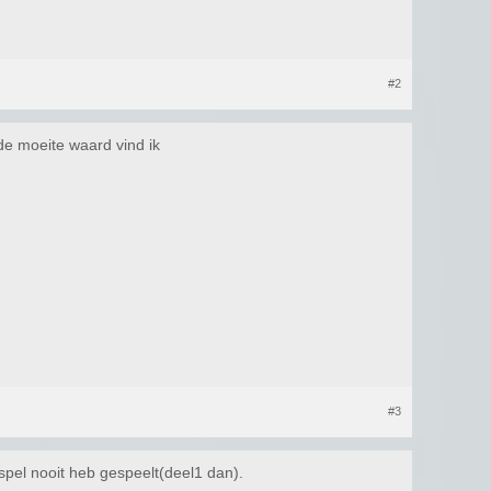
#2
 de moeite waard vind ik
#3
 spel nooit heb gespeelt(deel1 dan).