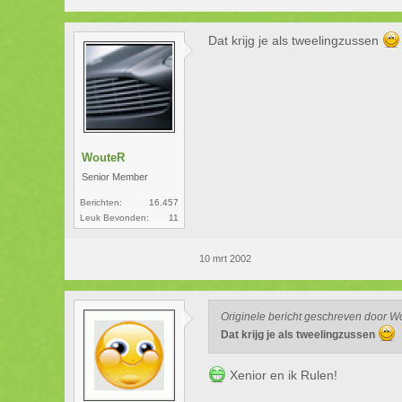
Dat krijg je als tweelingzussen
WouteR
Senior Member
Berichten:
16.457
Leuk Bevonden:
11
10 mrt 2002
Originele bericht geschreven door 
Dat krijg je als tweelingzussen
Xenior en ik Rulen!