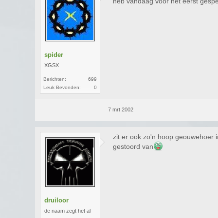
heb vandaag voor het eerst gespeel
spider
XGSX
Berichten:
699
Leuk Bevonden:
0
7 mrt 2002
zit er ook zo'n hoop geouwehoer i
gestoord van
druiloor
de naam zegt het al