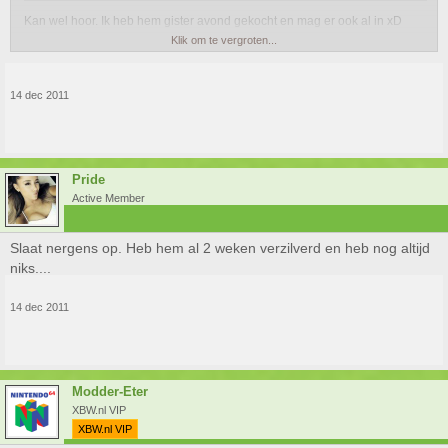
Kan wel hoor. Ik heb hem gister avond gekocht en mag er ook al in xD
Klik om te vergroten...
Ging bij mij wat mis met de precode, gemailt met de helpservice en kreeg
binnen half uur reactie van een 'droid'
. Top service, als goedmakertje
mag ik er al in
14 dec 2011
Pride
Active Member
Slaat nergens op. Heb hem al 2 weken verzilverd en heb nog altijd
niks....
14 dec 2011
Modder-Eter
XBW.nl VIP
XBW.nl VIP