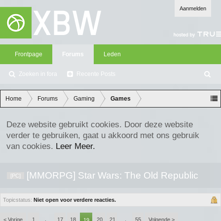
Aanmelden
Frontpage
Forums
Leden
Zoeken in fora
Recente Posts
Z
oe
ke
Home
Forums
Gaming
Games
n
Deze website gebruikt cookies. Door deze website
verder te gebruiken, gaat u akkoord met ons gebruik
van cookies.
Leer Meer.
[MMORPG] Star Wars: The Old Republic
[PC]
Topicstatus:
Niet open voor verdere reacties.
< Vorige
1
17
18
20
21
55
Volgende >
←
19
→