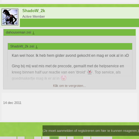
ShadoW_2k
Active Member
dahouseman zei:
↑
ShadoW_2k zei:
↑
Kan wel hoor. Ik heb hem gister avond gekocht en mag er ook al in xD
Ging bij mij wat mis met de precode, gemailt met de helpservice en
kreeg binnen half uur reactie van een 'droid'
. Top service, als
goedmakertje mag ik er al in
Klik om te vergroten...
wat was er dan fout gegaan als ik mag vragen ?
14 dec 2011
(Je moet aanmelden of registreren om hier te kunnen reageren.)