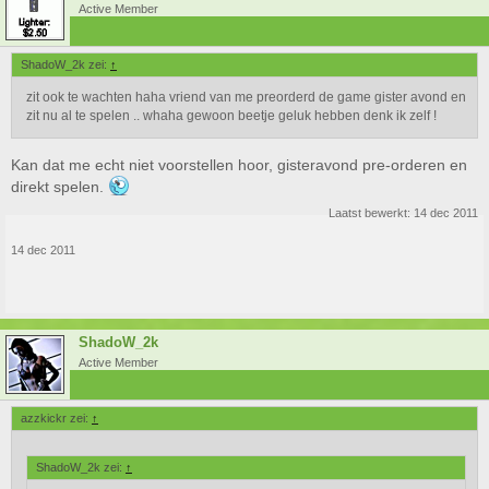
Active Member
ShadoW_2k zei:
↑
zit ook te wachten haha vriend van me preorderd de game gister avond en
zit nu al te spelen .. whaha gewoon beetje geluk hebben denk ik zelf !
Kan dat me echt niet voorstellen hoor, gisteravond pre-orderen en
direkt spelen.
Laatst bewerkt:
14 dec 2011
14 dec 2011
ShadoW_2k
Active Member
azzkickr zei:
↑
ShadoW_2k zei:
↑