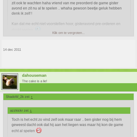
zit ook te wachten haha vriend van me preorderd de game gister
avond en zit nu al te spelen .. whaha gewoon beetje geluk hebben
denk ik zelf !
Kan dat me echt niet voorstellen hoor, gisteravond pre-orderen en
direkt spelen.
Klik om te vergroten...
Toch is het echt zo vind zelf ook maar raar .. ben gister nog bij hem
geweest dacht ook dat hij aan het liegen was maar hij kon de game echt
14 dec 2011
al spelen
dahouseman
The cake is a lie!
ShadoW_2k zei:
↑
azzkickr zei:
↑
Toch is het echt zo vind zelf ook maar raar .. ben gister nog bij hem
geweest dacht ook dat hij aan het liegen was maar hij kon de game
echt al spelen