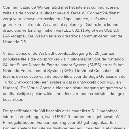
Communicatie: de Wii kan altijd met het internet communiceren,
zelfs als de console is uitgeschakeld. Deze WiiConnect24-dienst
zorgt voor nieuwe verrassingen of spelupdates, zelfs als de
gebruikers niet op de Wii aan het spelen zijn. Gebruikers kunnen
draadloos verbinding maken via IEEE 802.11b/g of een USB 2.0
LAN-adapter. De Wii kan tevens draadloos communiceren met de
Nintendo DS.
Virtual Console: de Wii biedt downloadtoegang tot 20 jaar aan
populaire titels die oorspronkelijk zijn uitgebracht voor de Nintendo
64, het Super Nintendo Entertainment System (SNES) en zelfs het
Nintendo Entertainment System (NES). De Virtual Console biedt
tevens een selectie van de beste titels voor de Sega Genesis en de
TurboGrafx-console (een systeem dat is ontwikkeld door NEC en
Hudson). De Virtual Console biedt ten slotte toegang tot games van
onafhankelijke spelontwikkelaars die over meer creativiteit dan geld
beschikken.
De specificaties: de Wii beschikt over maar liefst 512 megabyte
intern flash-geheugen, twee USB 2.0-poorten en ingebouwde Wi-
Fi-mogelijkheden. Via een opening voor SD-geheugenkaarten
kunnen spelers het interne flash-geheugen uitbreiden. Het ontwerp