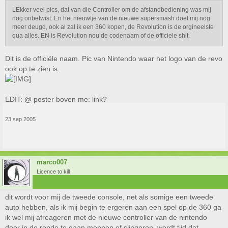
LEkker veel pics, dat van die Controller om de afstandbediening was mij
nog onbetwist. En het nieuwtje van de nieuwe supersmash doet mij nog
meer deugd, ook al zal ik een 360 kopen, de Revolution is de orgineelste
qua alles. EN is Revolution nou de codenaam of de officiele shit.
Dit is de officiële naam. Pic van Nintendo waar het logo van de revo
ook op te zien is.
EDIT: @ poster boven me: link?
23 sep 2005
marco007
Licence to kill
dit wordt voor mij de tweede console, net als somige een tweede
auto hebben, als ik mij begin te ergeren aan een spel op de 360 ga
ik wel mij afreageren met de nieuwe controller van de nintendo
door in de ronde te gaan meppen of slingeren, wordt tijd dat