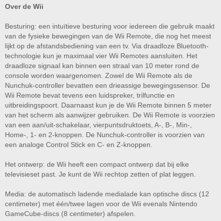
Over de Wii
Besturing: een intuïtieve besturing voor iedereen die gebruik maakt
van de fysieke bewegingen van de Wii Remote, die nog het meest
lijkt op de afstandsbediening van een tv. Via draadloze Bluetooth-
technologie kun je maximaal vier Wii Remotes aansluiten. Het
draadloze signaal kan binnen een straal van 10 meter rond de
console worden waargenomen. Zowel de Wii Remote als de
Nunchuk-controller bevatten een drieassige bewegingssensor. De
Wii Remote bevat tevens een luidspreker, trilfunctie en
uitbreidingspoort. Daarnaast kun je de Wii Remote binnen 5 meter
van het scherm als aanwijzer gebruiken. De Wii Remote is voorzien
van een aan/uit-schakelaar, vierpuntsdruktoets, A-, B-, Min-,
Home-, 1- en 2-knoppen. De Nunchuk-controller is voorzien van
een analoge Control Stick en C- en Z-knoppen.
Het ontwerp: de Wii heeft een compact ontwerp dat bij elke
televisieset past. Je kunt de Wii rechtop zetten of plat leggen.
Media: de automatisch ladende medialade kan optische discs (12
centimeter) met één/twee lagen voor de Wii evenals Nintendo
GameCube-discs (8 centimeter) afspelen.