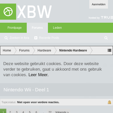
Aanmelden
Frontpage
Forums
Leden
Zoeken in fora
Recente Posts
Z
oe
ke
Home
Forums
Hardware
Nintendo Hardware
n
Deze website gebruikt cookies. Door deze website
verder te gebruiken, gaat u akkoord met ons gebruik
van cookies.
Leer Meer.
Nintendo Wii - Deel 1
Topicstatus:
Niet open voor verdere reacties.
2
3
4
5
6
72
Volgende >
1
→