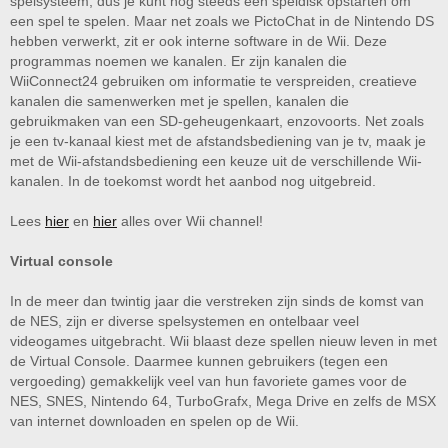
spelsysteem, dus je kunt nog steeds een speldisk opstarten om
een spel te spelen. Maar net zoals we PictoChat in de Nintendo DS
hebben verwerkt, zit er ook interne software in de Wii. Deze
programmas noemen we kanalen. Er zijn kanalen die
WiiConnect24 gebruiken om informatie te verspreiden, creatieve
kanalen die samenwerken met je spellen, kanalen die
gebruikmaken van een SD-geheugenkaart, enzovoorts. Net zoals
je een tv-kanaal kiest met de afstandsbediening van je tv, maak je
met de Wii-afstandsbediening een keuze uit de verschillende Wii-
kanalen. In de toekomst wordt het aanbod nog uitgebreid.
Lees
hier
en
hier
alles over Wii channel!
Virtual console
In de meer dan twintig jaar die verstreken zijn sinds de komst van
de NES, zijn er diverse spelsystemen en ontelbaar veel
videogames uitgebracht. Wii blaast deze spellen nieuw leven in met
de Virtual Console. Daarmee kunnen gebruikers (tegen een
vergoeding) gemakkelijk veel van hun favoriete games voor de
NES, SNES, Nintendo 64, TurboGrafx, Mega Drive en zelfs de MSX
van internet downloaden en spelen op de Wii.