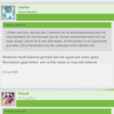
marten
Active Member
serious siem zei:
LEkker veel pics, dat van die Controller om de afstandbediening was mij
nog onbetwist. En het nieuwtje van de nieuwe supersmash doet mij nog
meer deugd, ook al zal ik een 360 kopen, de Revolution is de orgineelste
qua alles. EN is Revolution nou de codenaam of de officiele shit.
Nintendo heeft bekend gemakt dat het apparaat zeker geen
Revolution gaat heten. een echte naam is nog niet bekend.
23 sep 2005
Pascal
༼ つ ◕_◕ ༽つ
serious siem zei: