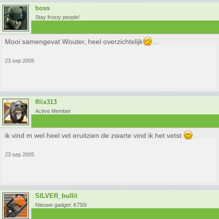
boss
Stay frosty people!
Mooi samengevat Wouter, heel overzichtelijk
...
23 sep 2005
fllix313
Active Member
ik vind m wel heel vet eruitzien de zwarte vind ik het vetst
23 sep 2005
SILVER_bullit
Nieuwe gadget: K750i